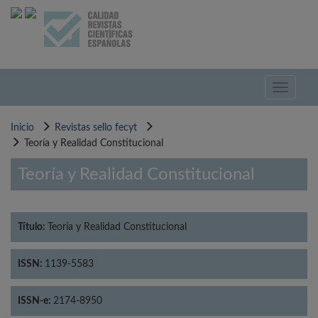
Pasar
al
contenido
principal
Toggle
navigati
Inicio
Revistas sello fecyt
Teoría y Realidad Constitucional
Teoría y Realidad Constitucional
Título:
Teoría y Realidad Constitucional
ISSN:
1139-5583
ISSN-e:
2174-8950