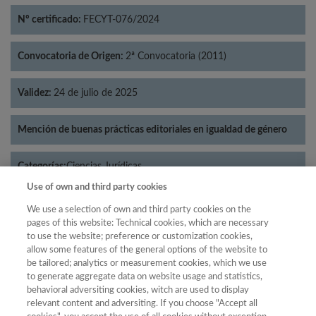
Nº certificado:
FECYT-076/2024
Convocatoria de Origen:
2ª Convocatoria (2011)
Validez:
24 de julio de 2025
Mención de buenas prácticas editoriales en igualdad de género
Categorías:
Ciencias Jurídicas
Use of own and third party cookies
We use a selection of own and third party cookies on the
pages of this website: Technical cookies, which are necessary
to use the website; preference or customization cookies,
Año
allow some features of the general options of the website to
Año
Filtrar
be tailored; analytics or measurement cookies, which we use
to generate aggregate data on website usage and statistics,
Año
behavioral adversiting cookies, witch are used to display
relevant content and adversiting. If you choose "Accept all