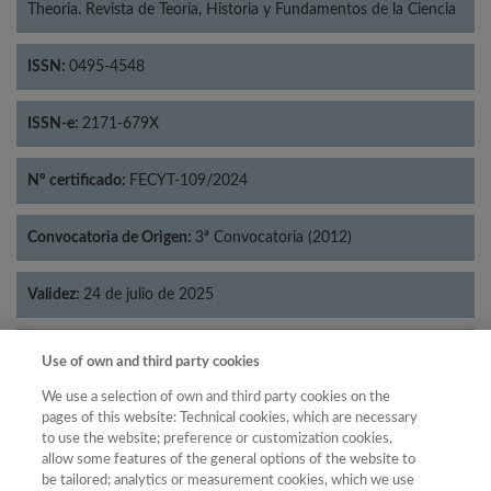
Theoria. Revista de Teoría, Historia y Fundamentos de la Ciencia
ISSN:
0495-4548
ISSN-e:
2171-679X
Nº certificado:
FECYT-109/2024
Convocatoria de Origen:
3ª Convocatoria (2012)
Validez:
24 de julio de 2025
Categorías:
Filosofía
Use of own and third party cookies
We use a selection of own and third party cookies on the
pages of this website: Technical cookies, which are necessary
to use the website; preference or customization cookies,
allow some features of the general options of the website to
Año
be tailored; analytics or measurement cookies, which we use