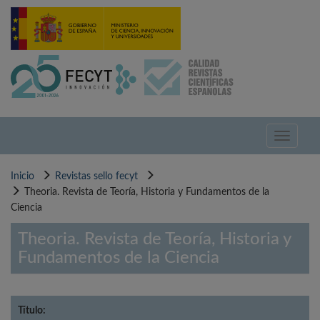
Pasar
al
contenido
principal
Toggle
navigati
Inicio
Revistas sello fecyt
Theoria. Revista de Teoría, Historia y Fundamentos de la
Ciencia
Theoria. Revista de Teoría, Historia y
Fundamentos de la Ciencia
Título: