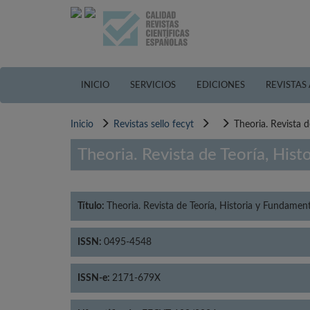
Pasar
al
contenido
principal
INICIO
SERVICIOS
EDICIONES
REVISTAS
Inicio
Revistas sello fecyt
Theoria. Revista d
Theoria. Revista de Teoría, Hist
Título:
Theoria. Revista de Teoría, Historia y Fundament
ISSN:
0495-4548
ISSN-e:
2171-679X