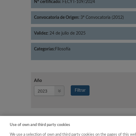
Nº certificado:
FECYT-109/2024
Convocatoria de Origen:
3ª Convocatoria (2012)
Validez:
24 de julio de 2025
Categorías:
Filosofía
Año
Año
Filtrar
Año
Use of own and third party cookies
Año
Categoría
We use a selection of own and third party cookies on the pages of this web
2023
Filosofía