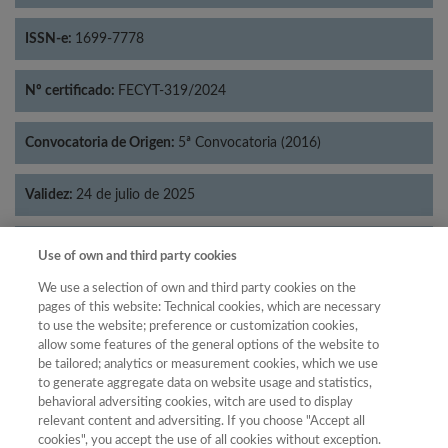
ISSN-e:
1699-7778
Nº certificado:
FECYT-319/2024
Convocatoria de Origen:
5ª Convocatoria (2016)
Validez:
24 de julio de 2025
Categorías:
Historia
Use of own and third party cookies
We use a selection of own and third party cookies on the
pages of this website: Technical cookies, which are necessary
to use the website; preference or customization cookies,
allow some features of the general options of the website to
Año
be tailored; analytics or measurement cookies, which we use
Año
Filtrar
to generate aggregate data on website usage and statistics,
behavioral adversiting cookies, witch are used to display
Año
relevant content and adversiting. If you choose "Accept all
cookies", you accept the use of all cookies without exception.