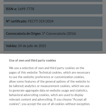
ISSN-e:
1699-7778
Nº certificado:
FECYT-319/2024
Convocatoria de Origen:
5ª Convocatoria (2016)
Validez:
24 de julio de 2025
Categorías:
Historia
Use of own and third party cookies
We use a selection of own and third party cookies on the
pages of this website: Technical cookies, which are necessary
to use the website; preference or customization cookies,
allow some features of the general options of the website to
Año
be tailored; analytics or measurement cookies, which we use
Año
Filtrar
to generate aggregate data on website usage and statistics,
behavioral adversiting cookies, witch are used to display
Año
relevant content and adversiting. If you choose "Accept all
cookies", you accept the use of all cookies without exception.