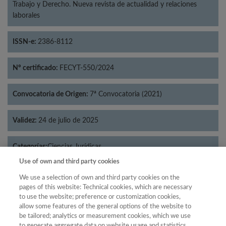
Trabajo y Derecho. Nueva revista de actualidad y relaciones
laborales
ISSN-e:
2386-8112
Nº certificado:
FECYT-550/2024
Convocatoria de Origen:
7ª Convocatoria (2021)
Validez:
24 de julio de 2025
Categorías:
Ciencias Jurídicas
Use of own and third party cookies
We use a selection of own and third party cookies on the
pages of this website: Technical cookies, which are necessary
to use the website; preference or customization cookies,
Año
allow some features of the general options of the website to
Año
Filtrar
be tailored; analytics or measurement cookies, which we use
to generate aggregate data on website usage and statistics,