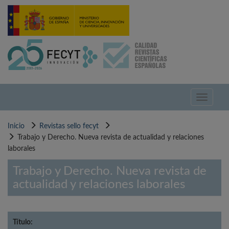
Pasar
al
contenido
principal
Toggle
navigati
Inicio
Revistas sello fecyt
Trabajo y Derecho. Nueva revista de actualidad y relaciones
laborales
Trabajo y Derecho. Nueva revista de
actualidad y relaciones laborales
Título: