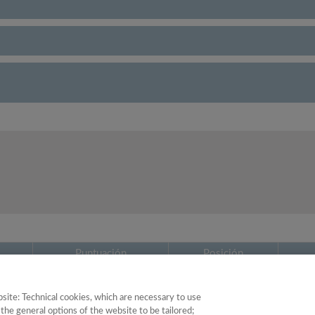
Puntuación
Posición
51.71
19
site: Technical cookies, which are necessary to use
the general options of the website to be tailored;