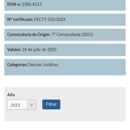
ISSN-e:
2386-8112
Nº certificado:
FECYT-550/2024
Convocatoria de Origen:
7ª Convocatoria (2021)
Validez:
24 de julio de 2025
Categorías:
Ciencias Jurídicas
Año
Año
Filtrar
Año