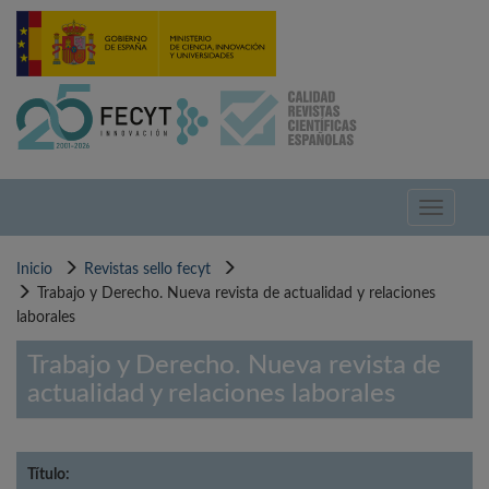
Pasar
al
contenido
principal
Toggle
navigati
Inicio
Revistas sello fecyt
Trabajo y Derecho. Nueva revista de actualidad y relaciones
laborales
Trabajo y Derecho. Nueva revista de
actualidad y relaciones laborales
Título: