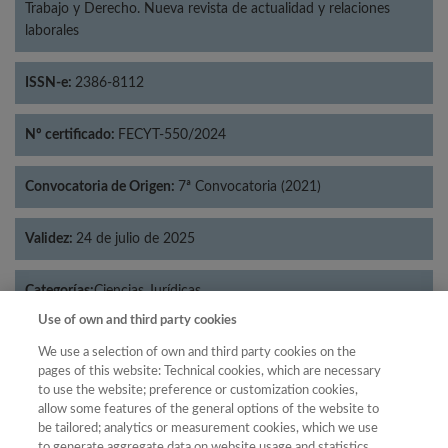
Trabajo y Derecho. Nueva revista de actualidad y relaciones
laborales
ISSN-e:
2386-8112
Nº certificado:
FECYT-550/2024
Convocatoria de Origen:
7ª Convocatoria (2021)
Validez:
24 de julio de 2025
Categorías:
Ciencias Jurídicas
Use of own and third party cookies
We use a selection of own and third party cookies on the
pages of this website: Technical cookies, which are necessary
to use the website; preference or customization cookies,
Año
allow some features of the general options of the website to
Año
Filtrar
be tailored; analytics or measurement cookies, which we use
to generate aggregate data on website usage and statistics,