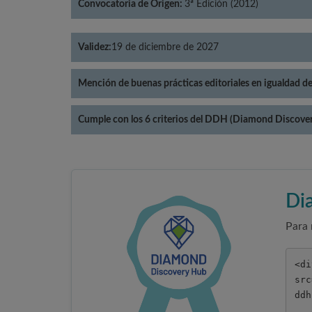
Convocatoria de Origen:
3ª Edición (2012)
Validez:
19 de diciembre de 2027
Mención de buenas prácticas editoriales en igualdad d
Cumple con los 6 criterios del DDH (Diamond Discove
Di
Para 