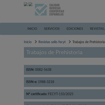
Pasar
al
contenido
principal
INICIO
SERVICIOS
EDICIONES
REVISTAS
Inicio
Revistas sello fecyt
Trabajos de Prehistoria
Trabajos de Prehistoria
ISSN:
0082-5638
ISSN-e:
1988-3218
Nº certificado:
FECYT-110/2025