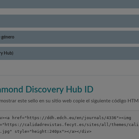
e género
ry Hub)
amond Discovery Hub ID
mostrar este sello en su sitio web copie el siguiente código HTM