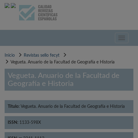
Pasar
al
contenido
principal
Toggle
navigati
Inicio
Revistas sello fecyt
Vegueta. Anuario de la Facultad de Geografía e Historia
Vegueta. Anuario de la Facultad de
Geografía e Historia
Título:
Vegueta. Anuario de la Facultad de Geografía e Historia
ISSN:
1133-598X