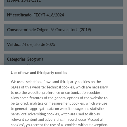
ISSN-e:
2341-1112
Nº certificado:
FECYT-416/2024
Convocatoria de Origen:
6ª Convocatoria (2019)
Validez:
24 de julio de 2025
Categorías:
Geografía
Historia
Use of own and third party cookies
We use a selection of own and third party cookies on the
pages of this website: Technical cookies, which are necessary
Año
to use the website; preference or customization cookies,
allow some features of the general options of the website to
Año
Filtrar
be tailored; analytics or measurement cookies, which we use
Año
to generate aggregate data on website usage and statistics,
behavioral adversiting cookies, witch are used to display
relevant content and adversiting. If you choose "Accept all
cookies", you accept the use of all cookies without exception.