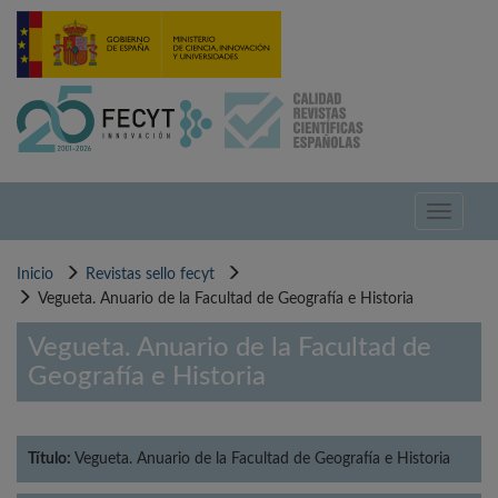
Pasar
al
contenido
principal
Toggle
navigati
Inicio
Revistas sello fecyt
Vegueta. Anuario de la Facultad de Geografía e Historia
Vegueta. Anuario de la Facultad de
Geografía e Historia
Título:
Vegueta. Anuario de la Facultad de Geografía e Historia