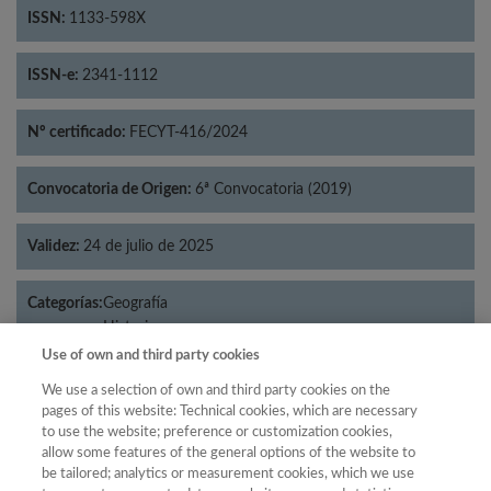
ISSN:
1133-598X
ISSN-e:
2341-1112
Nº certificado:
FECYT-416/2024
Convocatoria de Origen:
6ª Convocatoria (2019)
Validez:
24 de julio de 2025
Categorías:
Geografía
Historia
Use of own and third party cookies
We use a selection of own and third party cookies on the
pages of this website: Technical cookies, which are necessary
Año
to use the website; preference or customization cookies,
allow some features of the general options of the website to
Año
Filtrar
be tailored; analytics or measurement cookies, which we use