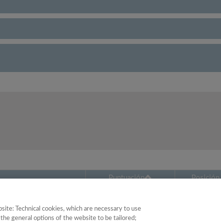
Puntuación
Posición
y Etnología
46.27
6
site: Technical cookies, which are necessary to use
the general options of the website to be tailored;