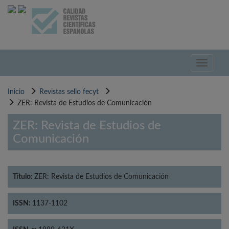
Pasar
al
contenido
principal
Toggle
navigati
Inicio
Revistas sello fecyt
ZER: Revista de Estudios de Comunicación
ZER: Revista de Estudios de
Comunicación
Título:
ZER: Revista de Estudios de Comunicación
ISSN:
1137-1102