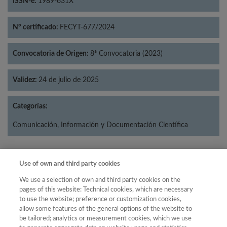
ISSN-e:
1989-631X
Nº certificado:
FECYT-677/2024
Convocatoria de Origen:
8ª Convocatoria (2023)
Validez:
24 de julio de 2025
Categorías:
Comunicación, Información y Documentación Científica
Use of own and third party cookies
Año
We use a selection of own and third party cookies on the
Año
Filtrar
pages of this website: Technical cookies, which are necessary
to use the website; preference or customization cookies,
Año
allow some features of the general options of the website to
be tailored; analytics or measurement cookies, which we use