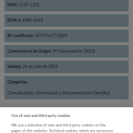
ISSN:
1137-1102
ISSN-e:
1989-631X
Nº certificado:
FECYT-677/2024
Convocatoria de Origen:
8ª Convocatoria (2023)
Validez:
24 de julio de 2025
Categorías:
Comunicación, Información y Documentación Científica
Use of own and third party cookies
Año
We use a selection of own and third party cookies on the
Año
Filtrar
pages of this website: Technical cookies, which are necessary