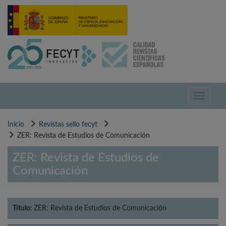
Pasar
al
contenido
principal
Toggle
navigati
Inicio
Revistas sello fecyt
ZER: Revista de Estudios de Comunicación
ZER: Revista de Estudios de
Comunicación
Título:
ZER: Revista de Estudios de Comunicación