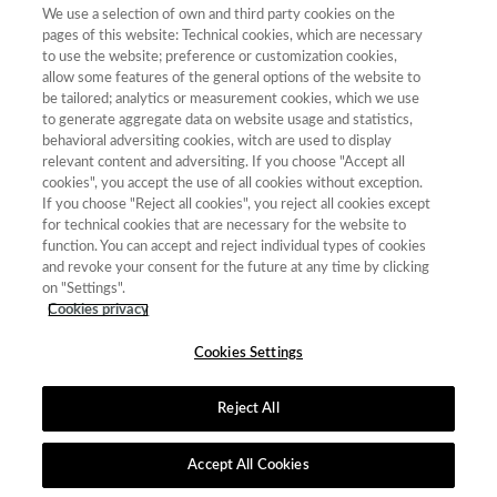
Geofocus. Revista
We use a selection of own and third party cookies on the
Internacional de
pages of this website: Technical cookies, which are necessary
1578-
FECYT-
4ª Edición
Ciencia y Tecnología
to use the website; preference or customization cookies,
5157
150/2025
(2014)
de la información
allow some features of the general options of the website to
be tailored; analytics or measurement cookies, which we use
Geográfica
to generate aggregate data on website usage and statistics,
0213-
2173-
FECYT-
5ª Edición
behavioral adversiting cookies, witch are used to display
Geogaceta
683X
6545
151/2025
(2016)
relevant content and adversiting. If you choose "Accept all
cookies", you accept the use of all cookies without exception.
If you choose "Reject all cookies", you reject all cookies except
for technical cookies that are necessary for the website to
« primera
‹ anterior
…
5
6
7
8
9
10
function. You can accept and reject individual types of cookies
and revoke your consent for the future at any time by clicking
11
12
13
…
siguiente ›
última »
on "Settings".
Cookies privacy
Mostrando 201 - 225 de 587 resultados
Cookies Settings
Reject All
Contacto
|
Tabla de Instituciones
|
Política de Cookies
|
Política de
calidad
|
Aviso Legal y Política de Privacidad
Accept All Cookies