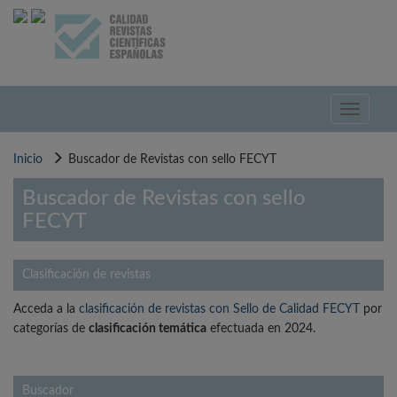
Pasar
al
contenido
principal
Toggle
navigati
Inicio
Buscador de Revistas con sello FECYT
Buscador de Revistas con sello
FECYT
Clasificación de revistas
Acceda a la
clasificación de revistas con Sello de Calidad FECYT
por
categorías de
clasificación temática
efectuada en 2024.
Buscador