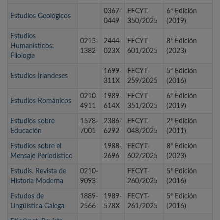
0367-
FECYT-
6ª Edición
Estudios Geológicos
0449
350/2025
(2019)
Estudios
0213-
2444-
FECYT-
8ª Edición
Humanísticos:
1382
023X
601/2025
(2023)
Filología
1699-
FECYT-
5ª Edición
Estudios Irlandeses
311X
259/2025
(2016)
0210-
1989-
FECYT-
6ª Edición
Estudios Románicos
4911
614X
351/2025
(2019)
Estudios sobre
1578-
2386-
FECYT-
2ª Edición
Educación
7001
6292
048/2025
(2011)
Estudios sobre el
1988-
FECYT-
8ª Edición
Mensaje Periodístico
2696
602/2025
(2023)
Estudis. Revista de
0210-
FECYT-
5ª Edición
Historia Moderna
9093
260/2025
(2016)
Estudos de
1889-
1989-
FECYT-
5ª Edición
Lingüística Galega
2566
578X
261/2025
(2016)