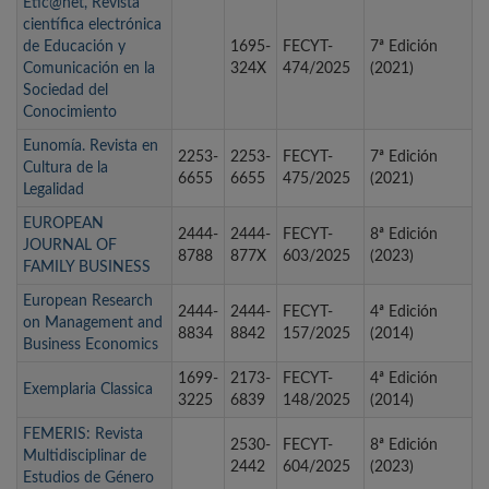
Etic@net, Revista
científica electrónica
de Educación y
1695-
FECYT-
7ª Edición
Comunicación en la
324X
474/2025
(2021)
Sociedad del
Conocimiento
Eunomía. Revista en
2253-
2253-
FECYT-
7ª Edición
Cultura de la
6655
6655
475/2025
(2021)
Legalidad
EUROPEAN
2444-
2444-
FECYT-
8ª Edición
JOURNAL OF
8788
877X
603/2025
(2023)
FAMILY BUSINESS
European Research
2444-
2444-
FECYT-
4ª Edición
on Management and
8834
8842
157/2025
(2014)
Business Economics
1699-
2173-
FECYT-
4ª Edición
Exemplaria Classica
3225
6839
148/2025
(2014)
FEMERIS: Revista
2530-
FECYT-
8ª Edición
Multidisciplinar de
2442
604/2025
(2023)
Estudios de Género