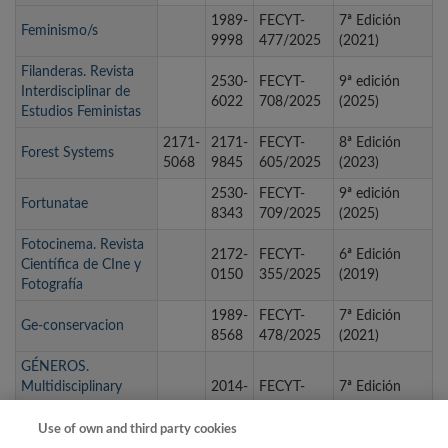
1989-
FECYT-
7ª Edición
Feminismo/s
9998
477/2025
(2021)
Filanderas. Revista
2530-
FECYT-
9ª edición
Interdisciplinar de
6022
708/2025
(2025)
Estudios Feministas
2171-
2171-
FECYT-
8ª Edición
Forest Systems
5068
9845
605/2025
(2023)
2530-
FECYT-
9ª edición
Fortunatae
8343
709/2025
(2025)
Fotocinema. Revista
2172-
FECYT-
6ª Edición
Científica de CIne y
0150
355/2025
(2019)
Fotografía
1989-
FECYT-
7ª Edición
Ge-conservacion
8568
478/2025
(2021)
GÉNEROS.
Multidisciplinary
2014-
FECYT-
7ª Edición
Journal of Gender
3613
479/2025
(2021)
Studies
Use of own and third party cookies