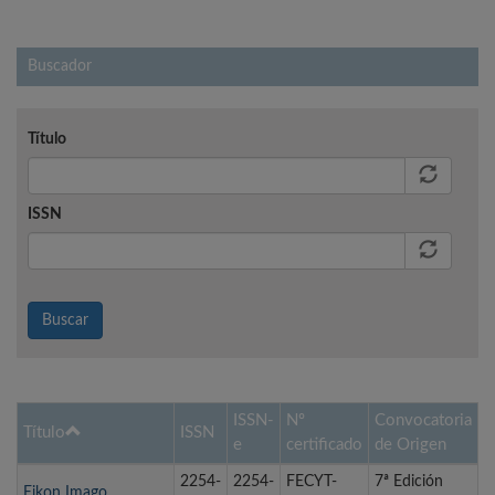
Buscador
Título
ISSN
Buscar
ISSN-
Nº
Convocatoria
Título
ISSN
e
certificado
de Origen
2254-
2254-
FECYT-
7ª Edición
Eikon Imago