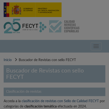
Pasar
al
contenido
principal
Toggle
navigati
Inicio
Buscador de Revistas con sello FECYT
Buscador de Revistas con sello
FECYT
Clasificación de revistas
Acceda a la
clasificación de revistas con Sello de Calidad FECYT
por
categorías de
clasificación temática
efectuada en 2024.