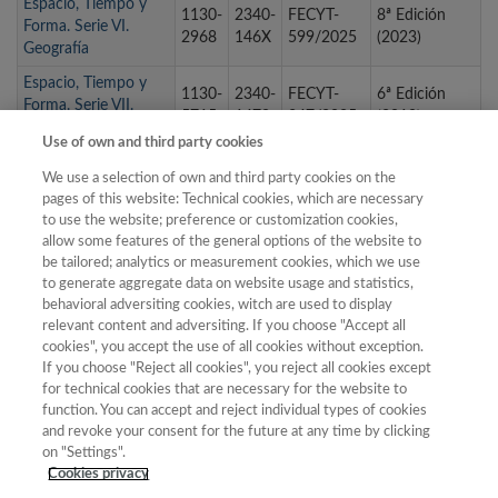
Espacio, Tiempo y
1130-
2340-
FECYT-
8ª Edición
Forma. Serie VI.
2968
146X
599/2025
(2023)
Geografía
Espacio, Tiempo y
1130-
2340-
FECYT-
6ª Edición
Forma. Serie VII.
5715
1478
347/2025
(2019)
Historia del Arte
Use of own and third party cookies
Espiral. Cuadernos
1988-
FECYT-
9ª edición
We use a selection of own and third party cookies on the
del Profesorado
7701
706/2025
(2025)
pages of this website: Technical cookies, which are necessary
2952-
2014-
FECYT-
9ª edición
to use the website; preference or customization cookies,
Estudios Bizantinos
1432
9999
707/2025
(2025)
allow some features of the general options of the website to
be tailored; analytics or measurement cookies, which we use
Estudios de Deusto.
to generate aggregate data on website usage and statistics,
0423-
2386-
FECYT-
7ª Edición
Revista de Derecho
behavioral adversiting cookies, witch are used to display
4847
9062
473/2025
(2021)
Público
relevant content and adversiting. If you choose "Accept all
cookies", you accept the use of all cookies without exception.
If you choose "Reject all cookies", you reject all cookies except
for technical cookies that are necessary for the website to
« primera
‹ anterior
…
4
5
6
7
8
9
function. You can accept and reject individual types of cookies
and revoke your consent for the future at any time by clicking
10
11
12
…
siguiente ›
última »
on "Settings".
Cookies privacy