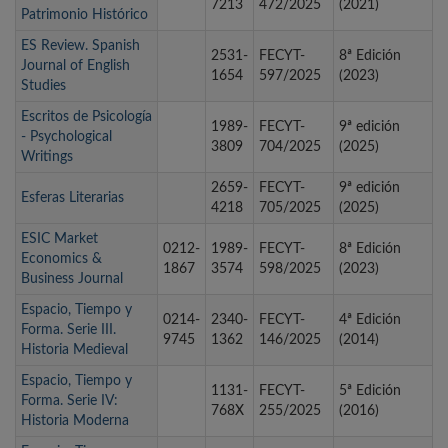
7213
472/2025
(2021)
Patrimonio Histórico
ES Review. Spanish
2531-
FECYT-
8ª Edición
Journal of English
1654
597/2025
(2023)
Studies
Escritos de Psicología
1989-
FECYT-
9ª edición
- Psychological
3809
704/2025
(2025)
Writings
2659-
FECYT-
9ª edición
Esferas Literarias
4218
705/2025
(2025)
ESIC Market
0212-
1989-
FECYT-
8ª Edición
Economics &
1867
3574
598/2025
(2023)
Business Journal
Espacio, Tiempo y
0214-
2340-
FECYT-
4ª Edición
Forma. Serie III.
9745
1362
146/2025
(2014)
Historia Medieval
Espacio, Tiempo y
1131-
FECYT-
5ª Edición
Forma. Serie IV:
768X
255/2025
(2016)
Historia Moderna