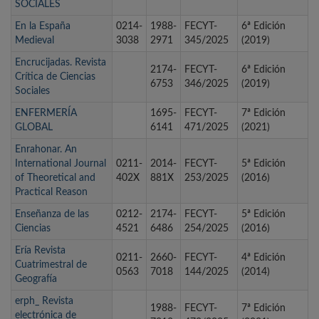
SOCIALES
En la España
0214-
1988-
FECYT-
6ª Edición
Medieval
3038
2971
345/2025
(2019)
Encrucijadas. Revista
2174-
FECYT-
6ª Edición
Crítica de Ciencias
6753
346/2025
(2019)
Sociales
ENFERMERÍA
1695-
FECYT-
7ª Edición
GLOBAL
6141
471/2025
(2021)
Enrahonar. An
International Journal
0211-
2014-
FECYT-
5ª Edición
of Theoretical and
402X
881X
253/2025
(2016)
Practical Reason
Enseñanza de las
0212-
2174-
FECYT-
5ª Edición
Ciencias
4521
6486
254/2025
(2016)
Ería Revista
0211-
2660-
FECYT-
4ª Edición
Cuatrimestral de
0563
7018
144/2025
(2014)
Geografía
erph_ Revista
1988-
FECYT-
7ª Edición
electrónica de