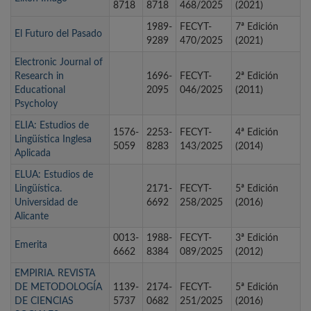
8718
8718
468/2025
(2021)
1989-
FECYT-
7ª Edición
El Futuro del Pasado
9289
470/2025
(2021)
Electronic Journal of
Research in
1696-
FECYT-
2ª Edición
Educational
2095
046/2025
(2011)
Psycholoy
ELIA: Estudios de
1576-
2253-
FECYT-
4ª Edición
Lingüística Inglesa
5059
8283
143/2025
(2014)
Aplicada
ELUA: Estudios de
Lingüística.
2171-
FECYT-
5ª Edición
Universidad de
6692
258/2025
(2016)
Alicante
0013-
1988-
FECYT-
3ª Edición
Emerita
6662
8384
089/2025
(2012)
EMPIRIA. REVISTA
DE METODOLOGÍA
1139-
2174-
FECYT-
5ª Edición
DE CIENCIAS
5737
0682
251/2025
(2016)