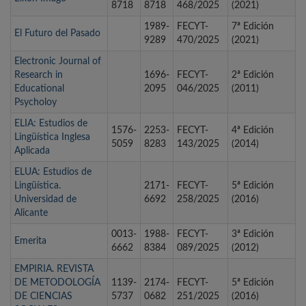
8718
8718
468/2025
(2021)
1989-
FECYT-
7ª Edición
El Futuro del Pasado
9289
470/2025
(2021)
Electronic Journal of
Research in
1696-
FECYT-
2ª Edición
Educational
2095
046/2025
(2011)
Psycholoy
ELIA: Estudios de
1576-
2253-
FECYT-
4ª Edición
Lingüística Inglesa
5059
8283
143/2025
(2014)
Aplicada
ELUA: Estudios de
Lingüística.
2171-
FECYT-
5ª Edición
Universidad de
6692
258/2025
(2016)
Alicante
0013-
1988-
FECYT-
3ª Edición
Emerita
6662
8384
089/2025
(2012)
EMPIRIA. REVISTA
DE METODOLOGÍA
1139-
2174-
FECYT-
5ª Edición
DE CIENCIAS
5737
0682
251/2025
(2016)