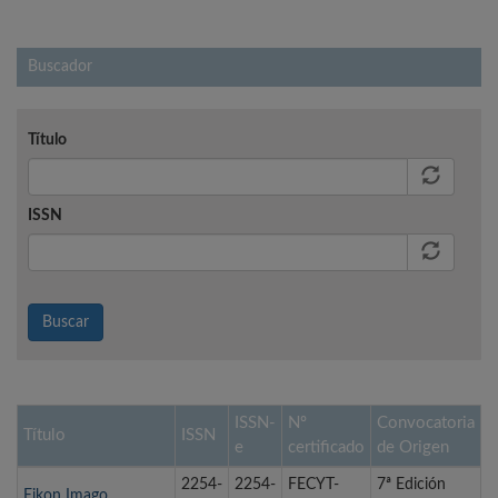
Buscador
Título
ISSN
Buscar
ISSN-
Nº
Convocatoria
Título
ISSN
e
certificado
de Origen
2254-
2254-
FECYT-
7ª Edición
Eikon Imago