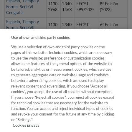
Espacio, Tiempo y
1130-
2340-
FECYT-
8ª Edición
Forma. Serie VI.
2968
146X
599/2025
(2023)
Geografía
Espacio, Tiempo y
1130-
2340-
FECYT-
6ª Edición
Forma. Serie VII.
5715
1478
347/2025
(2019)
Historia del Arte
Use of own and third party cookies
Espiral. Cuadernos
1988-
FECYT-
9ª edición
We use a selection of own and third party cookies on the
del Profesorado
7701
706/2025
(2025)
pages of this website: Technical cookies, which are necessary
2952-
2014-
FECYT-
9ª edición
to use the website; preference or customization cookies,
Estudios Bizantinos
1432
9999
707/2025
(2025)
allow some features of the general options of the website to
be tailored; analytics or measurement cookies, which we use
Estudios de Deusto.
to generate aggregate data on website usage and statistics,
0423-
2386-
FECYT-
7ª Edición
Revista de Derecho
behavioral adversiting cookies, witch are used to display
4847
9062
473/2025
(2021)
Público
relevant content and adversiting. If you choose "Accept all
cookies", you accept the use of all cookies without exception.
If you choose "Reject all cookies", you reject all cookies except
for technical cookies that are necessary for the website to
« primera
‹ anterior
…
4
5
6
7
8
9
function. You can accept and reject individual types of cookies
and revoke your consent for the future at any time by clicking
10
11
12
…
siguiente ›
última »
on "Settings".
Cookies privacy