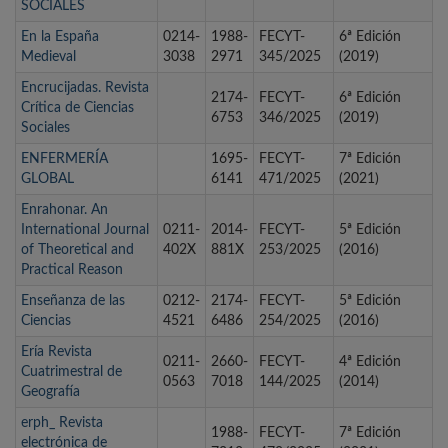
SOCIALES
En la España
0214-
1988-
FECYT-
6ª Edición
Medieval
3038
2971
345/2025
(2019)
Encrucijadas. Revista
2174-
FECYT-
6ª Edición
Crítica de Ciencias
6753
346/2025
(2019)
Sociales
ENFERMERÍA
1695-
FECYT-
7ª Edición
GLOBAL
6141
471/2025
(2021)
Enrahonar. An
International Journal
0211-
2014-
FECYT-
5ª Edición
of Theoretical and
402X
881X
253/2025
(2016)
Practical Reason
Enseñanza de las
0212-
2174-
FECYT-
5ª Edición
Ciencias
4521
6486
254/2025
(2016)
Ería Revista
0211-
2660-
FECYT-
4ª Edición
Cuatrimestral de
0563
7018
144/2025
(2014)
Geografía
erph_ Revista
1988-
FECYT-
7ª Edición
electrónica de