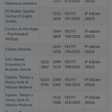
7213
472/2025
(2021)
Patrimonio Histórico
ES Review. Spanish
2531-
FECYT-
8ª Edición
Journal of English
1654
597/2025
(2023)
Studies
Escritos de Psicología
1989-
FECYT-
9ª edición
- Psychological
3809
704/2025
(2025)
Writings
2659-
FECYT-
9ª edición
Esferas Literarias
4218
705/2025
(2025)
ESIC Market
0212-
1989-
FECYT-
8ª Edición
Economics &
1867
3574
598/2025
(2023)
Business Journal
Espacio, Tiempo y
0214-
2340-
FECYT-
4ª Edición
Forma. Serie III.
9745
1362
146/2025
(2014)
Historia Medieval
Espacio, Tiempo y
1131-
FECYT-
5ª Edición
Forma. Serie IV:
768X
255/2025
(2016)
Historia Moderna