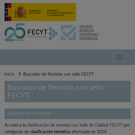
Pasar
al
contenido
principal
Toggle
navigati
Inicio
Buscador de Revistas con sello FECYT
Buscador de Revistas con sello
FECYT
Clasificación de revistas
Acceda a la
clasificación de revistas con Sello de Calidad FECYT
por
categorías de
clasificación temática
efectuada en 2024.