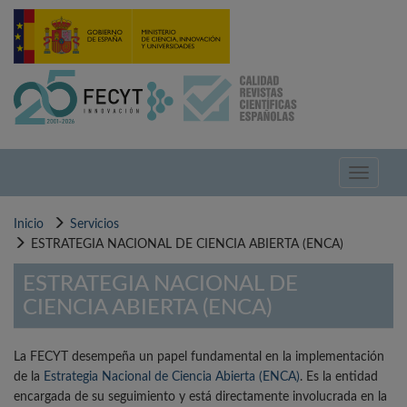
Pasar
al
contenido
principal
Toggle
navigati
Inicio
Servicios
ESTRATEGIA NACIONAL DE CIENCIA ABIERTA (ENCA)
ESTRATEGIA NACIONAL DE
CIENCIA ABIERTA (ENCA)
La FECYT desempeña un papel fundamental en la implementación
de la
Estrategia Nacional de Ciencia Abierta (ENCA)
. Es la entidad
encargada de su seguimiento y está directamente involucrada en la