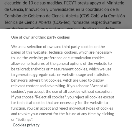
ejecución de 10 de sus medidas. FECYT presta apoyo al Ministerio
de Ciencia, Innovación y Universidades en la coordinación de la
Comisión de Gobierno de Ciencia Abierta (COS-Gob) y la Comisión
Técnica de Ciencia Abierta (COS-Tec), formadas respectivamente
por decisores públicos y gestores técnicos de alto nivel de las
instituciones del SECTI responsables de la financiación, ejecución y
Use of own and third party cookies
evaluación de la actividad investigadora.
We use a selection of own and third party cookies on the
La implementación de la ENCA requiere la creación de un
pages of this website: Technical cookies, which are necessary
ecosistema de ciencia e innovación basado en sistemas de
to use the website; preference or customization cookies,
allow some features of the general options of the website to
financiación, producción, comunicación, almacenamiento,
be tailored; analytics or measurement cookies, which we use
preservación y evaluación de los resultados de investigación,
to generate aggregate data on website usage and statistics,
entendidos como bienes públicos sostenibles, abiertos, accesibles,
behavioral adversiting cookies, witch are used to display
inclusivos, multilingües e interoperables. Este proceso exige
relevant content and adversiting. If you choose "Accept all
infraestructuras institucionales, así como un cambio cultural que
cookies", you accept the use of all cookies without exception.
involucre a todos los actores del SECTI. La creación y
If you choose "Reject all cookies", you reject all cookies except
for technical cookies that are necessary for the website to
mantenimiento de plataformas, los incentivos, los reconocimientos
function. You can accept and reject individual types of cookies
y la formación son los pilares de la acción de la FECYT para llevar a
and revoke your consent for the future at any time by clicking
cabo la ENCA.
on "Settings".
Cookies privacy
Descubre más información sobre la ENCA y ciencia abierta en
este