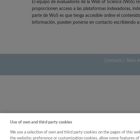
El equipo de evaluadores de la Web of Science (WoS) re
proporcionen acceso a las plataformas indexadoras, inde
parte de WoS es que tenga accesible online el contenido 
información, pueden ponerse en contacto escribiendo a
Contacto
|
Tabla d
Use of own and third party cookies
We use a selection of own and third party cookies on the pages of this web
the website; preference or customization cookies, allow some features of 