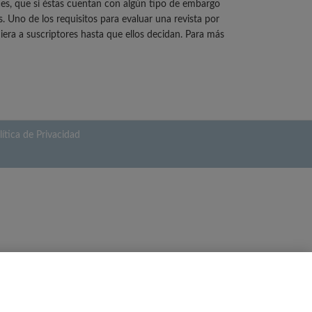
ces, que si éstas cuentan con algún tipo de embargo
 Uno de los requisitos para evaluar una revista por
iera a suscriptores hasta que ellos decidan. Para más
lítica de Privacidad