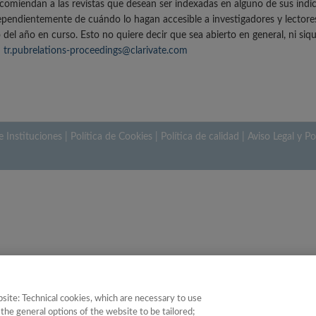
comiendan a las revistas que desean ser indexadas en alguno de sus índi
pendientemente de cuándo lo hagan accesible a investigadores y lectores.
del año en curso. Esto no quiere decir que sea abierto en general, ni siqu
:
tr.pubrelations-proceedings@clarivate.com
e Instituciones
|
Política de Cookies
|
Política de calidad
|
Aviso Legal y Po
site: Technical cookies, which are necessary to use
the general options of the website to be tailored;