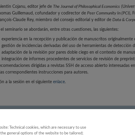
lentin Cojanu, editor jefe de
The Journal of Philosophical Economics
(Univer
omas Guillemaud, cofundador y codirector de
Peer Community In (PCI)
, F
ançois-Claude Rey, miembro del consejo editorial y editor de
Data & Corp
el seminario se abordarán, entre otras cuestiones, las siguientes:
 experiencia en la recepción y publicación de manuscritos originalmente
 gestión de incidencias derivadas del uso de herramientas de detección de
 adaptación de la revisión por pares doble ciego en el contexto de manu
 integración de informes procedentes de servicios de revisión de preprints
comendaciones dirigidas a revistas SSH de acceso abierto interesadas en d
las correspondientes instrucciones para autores.
ón a la sesión en el siguiente
enlace
.
e Instituciones
|
Política de Cookies
|
Política de calidad
|
Aviso Legal y Po
site: Technical cookies, which are necessary to use
the general options of the website to be tailored;