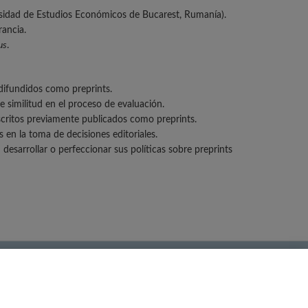
sidad de Estudios Económicos de Bucarest, Rumanía).
rancia.
us
.
 difundidos como preprints.
 similitud en el proceso de evaluación.
scritos previamente publicados como preprints.
 en la toma de decisiones editoriales.
esarrollar o perfeccionar sus políticas sobre preprints
lítica de Privacidad