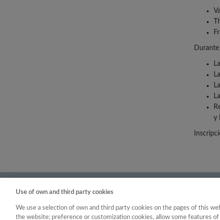
Va
Th
Fr
Durante 
La
La
La
La
Re
y 
Inscripci
Contacto
|
Tabla d
Use of own and third party cookies
We use a selection of own and third party cookies on the pages of this web
the website; preference or customization cookies, allow some features of 