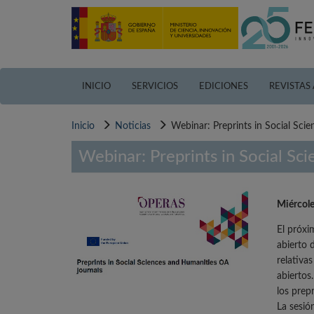
Pasar
al
contenido
principal
INICIO
SERVICIOS
EDICIONES
REVISTAS
Inicio
Noticias
Webinar: Preprints in Social Sci
Webinar: Preprints in Social Sc
Miércole
El próxi
abierto 
relativa
abiertos
los prep
La sesió