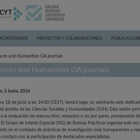
 ACREDITADAS
PROYECTOS Y COLABORACIONES
PUBLICACION
ences and Humanities OA journals
iences and Humanities OA journals
s, 3 Junio, 2026
mo 18 de junio a las 14:00 (CEST), tendrá lugar un seminario web dedicado 
del ámbito de las Ciencias Sociales y Humanidades (SSH). Esta sesión permi
s a la evaluación de manuscritos, revisados o no por pares, previamente di
. El Grupo de Interés Especial (SIG) de Buenas Prácticas organiza este enc
rints en el contexto de prácticas de investigación más transparentes y rep
n contará con la participación de destacados especialistas: