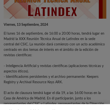
Viernes, 13 Septiembre, 2024
El lunes 16 de septiembre, de 16:00 a 20:00 horas, tendrá lugar en
Madrid la XXX Reunión Técnica Anual de Latindex en la sede
central del CSIC. La reunión dará comienzo con un acto académico
centrado en dos temas de interés en el ámbito de la edición de
revistas científicas:
- Inteligencia Artificial y revistas científicas (aplicaciones técnicas y
aspectos éticos).
- Identificadores persistentes y el archivo permanente: Keepers
Registry y Archival Resource Keys ARK.
El acto de clausura tendrá lugar el día 19, a las 16:00 horas en la
Casa de América de Madrid. En él participarán, junto a los
representantes del CSIC y Latindex, representantes de la Dirección
General del Español en el Mundo (Ministerio de Asuntos Exteriores,