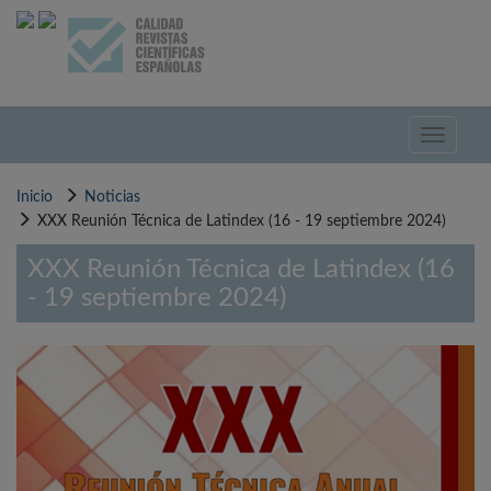
Pasar
al
contenido
principal
Toggle
navigati
Inicio
Noticias
XXX Reunión Técnica de Latindex (16 - 19 septiembre 2024)
XXX Reunión Técnica de Latindex (16
- 19 septiembre 2024)