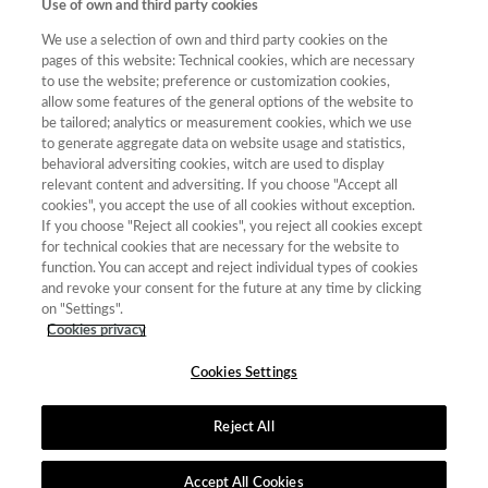
Use of own and third party cookies
Unión Europea y Cooperación), Casa de América, la Unión de
We use a selection of own and third party cookies on the
Editoriales Universitarias Españolas (UNE) y la Fundación Española
pages of this website: Technical cookies, which are necessary
para la Ciencia y la Tecnología (FECYT). El orden de las exposiciones
to use the website; preference or customization cookies,
será el siguiente:
allow some features of the general options of the website to
be tailored; analytics or measurement cookies, which we use
- Presentación de la Unión de Editoriales Universitarias Españolas
to generate aggregate data on website usage and statistics,
(UNE).
behavioral adversiting cookies, witch are used to display
relevant content and adversiting. If you choose "Accept all
- Ciencia Abierta.
cookies", you accept the use of all cookies without exception.
- Multilingüismo e infraestructuras de información.
If you choose "Reject all cookies", you reject all cookies except
for technical cookies that are necessary for the website to
El acto se podrá seguir por el canal de
Youtube de Latindex
.
function. You can accept and reject individual types of cookies
Más
información
y acceso al
programa.
and revoke your consent for the future at any time by clicking
on "Settings".
Cookies privacy
Cookies Settings
Reject All
Contacto
|
Tabla de Instituciones
|
Política de Cookies
|
Política de
calidad
|
Aviso Legal y Política de Privacidad
Accept All Cookies