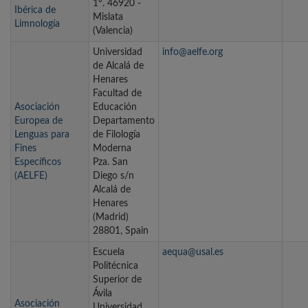
1º. 46920 -
Ibérica de
Mislata
Limnología
(Valencia)
Universidad
info@aelfe.org
de Alcalá de
Henares
Facultad de
Asociación
Educación
Europea de
Departamento
Lenguas para
de Filología
Fines
Moderna
Específicos
Pza. San
(AELFE)
Diego s/n
Alcalá de
Henares
(Madrid)
28801, Spain
Escuela
aequa@usal.es
Politécnica
Superior de
Ávila
Asociación
Universidad