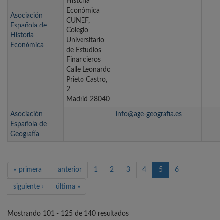
Historia
Económica
Asociación
CUNEF,
Española de
Colegio
Historia
Universitario
Económica
de Estudios
Financieros
Calle Leonardo
Prieto Castro,
2
Madrid 28040
Asociación
info@age-geografia.es
Española de
Geografía
« primera
‹ anterior
1
2
3
4
5
6
siguiente ›
última »
Mostrando 101 - 125 de 140 resultados