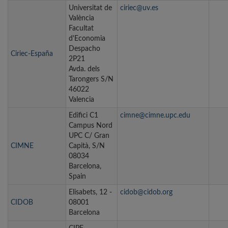
Universitat de
ciriec@uv.es
València
Facultat
d'Economia
Despacho
Ciriec-España
2P21
Avda. dels
Tarongers S/N
46022
Valencia
Edifici C1
cimne@cimne.upc.edu
Campus Nord
UPC C/ Gran
CIMNE
Capità, S/N
08034
Barcelona,
Spain
Elisabets, 12 -
cidob@cidob.org
CIDOB
08001
Barcelona