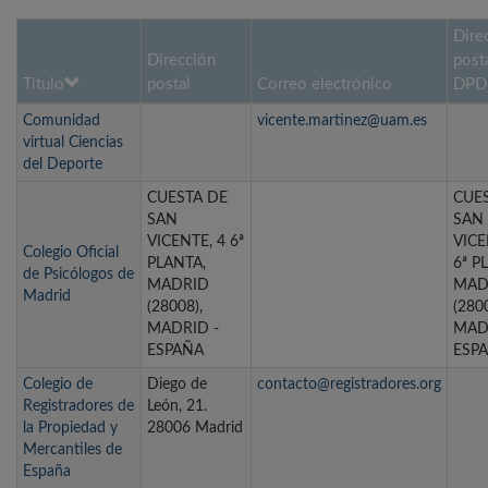
Dire
Dirección
post
Título
postal
Correo electrónico
DPD
Comunidad
vicente.martinez@uam.es
virtual Ciencias
del Deporte
CUESTA DE
CUE
SAN
SAN
VICENTE, 4 6ª
VICE
Colegio Oficial
PLANTA,
6ª P
de Psicólogos de
MADRID
MAD
Madrid
(28008),
(2800
MADRID -
MAD
ESPAÑA
ESP
Colegio de
Diego de
contacto@registradores.org
Registradores de
León, 21.
la Propiedad y
28006 Madrid
Mercantiles de
España