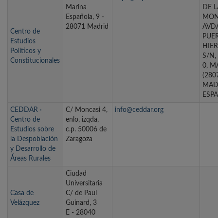
Marina
DE L
Española, 9 -
MON
28071 Madrid
AVDA
Centro de
PUE
Estudios
HIER
Políticos y
S/N
Constitucionales
0, M
(2807
MAD
ESP
CEDDAR ·
C/ Moncasi 4,
info@ceddar.org
Centro de
enlo, izqda,
Estudios sobre
c.p. 50006 de
la Despoblación
Zaragoza
y Desarrollo de
Áreas Rurales
Ciudad
Universitaria
Casa de
C/ de Paul
Velázquez
Guinard, 3
E - 28040