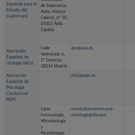
Española para el
de Salamanca
Estudio del
Avda. Hornos
Cuaternario
Caleros, nº 50,
05003 Ávila.
España
Calle
aeu@aeu.es
Asociación
Valenzuela 6,
Española de
1º Derecha
Urología (AEU)
28014 Madrid
Asociación
info@aepc.es
Española de
Psicología
Conductual
AEPC
Dpto.
revista.iberoamericana-
Inmunología,
micologia@ehu.eus
Microbiología
y
Parasitología.