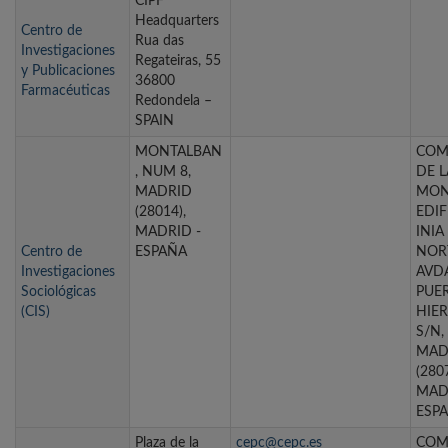
CIPF
Headquarters
Centro de
Rua das
Investigaciones
Regateiras, 55
y Publicaciones
36800
Farmacéuticas
Redondela –
SPAIN
MONTALBAN
COM
, NUM 8,
DE L
MADRID
MON
(28014),
EDIF
MADRID -
INIA
Centro de
ESPAÑA
NOR
Investigaciones
AVDA
Sociológicas
PUE
(CIS)
HIER
S/N,
MAD
(2807
MAD
ESP
Plaza de la
cepc@cepc.es
COM