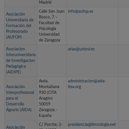
Madrid
Calle San Juan
info@aufop.es
Asociación
Bosco, 7 –
Universitaria de
Facultad de
Formación del
Psicología
Profesorado
Universidad
(AUFOP)
de Zaragoza
Asociacion
arias@uniovi.es
Interuniversitaria
de Investigacion
Pedagógica
(AIDIPE)
Avda.
administracion@aida-
Asociación
Montañana
itea.org
Interprofesional
930 (CITA
para el
Aragón)
Desarrollo
50059
Agrario (AIDA)
Zaragoza -
España
C/ Porche, 2-
presidencia@limnologia.net
Asociación