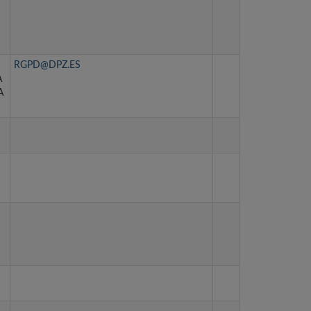
RGPD@DPZ.ES
A
A