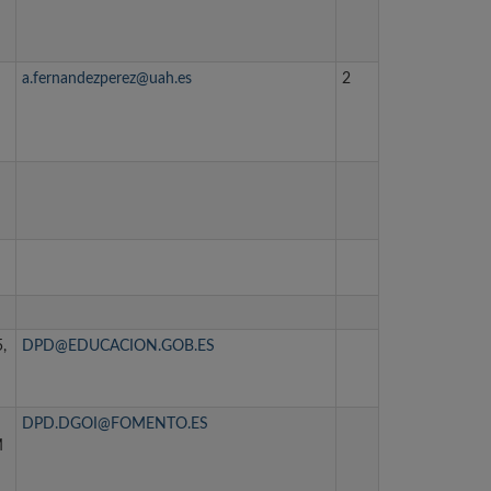
a.fernandezperez@uah.es
2
,
DPD@EDUCACION.GOB.ES
DPD.DGOI@FOMENTO.ES
M