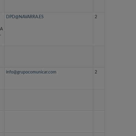
DPD@NAVARRA.ES
2
EA
-
info@grupocomunicar.com
2