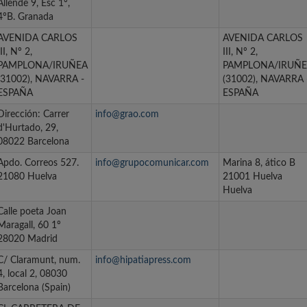
Allende 9, Esc 1º,
4ºB. Granada
AVENIDA CARLOS
AVENIDA CARLOS
III, Nº 2,
III, Nº 2,
PAMPLONA/IRUÑEA
PAMPLONA/IRUÑ
(31002), NAVARRA -
(31002), NAVARRA 
ESPAÑA
ESPAÑA
Dirección: Carrer
info@grao.com
d'Hurtado, 29,
08022 Barcelona
Apdo. Correos 527.
info@grupocomunicar.com
Marina 8, ático B
21080 Huelva
21001 Huelva
Huelva
Calle poeta Joan
Maragall, 60 1º
28020 Madrid
C/ Claramunt, num.
info@hipatiapress.com
4, local 2, 08030
Barcelona (Spain)