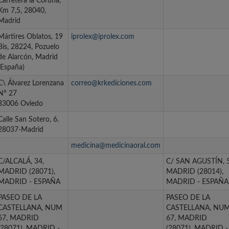
Carretera la Coruña,
Km 7,5, 28040,
Madrid
Mártires Oblatos, 19
iprolex@iprolex.com
Bis, 28224, Pozuelo
de Alarcón, Madrid
(España)
C\ Álvarez Lorenzana
correo@krkediciones.com
Nº 27
33006 Oviedo
Calle San Sotero, 6.
28037-Madrid
medicina@medicinaoral.com
C/ALCALÁ, 34,
C/ SAN AGUSTÍN, 5
MADRID (28071),
MADRID (28014),
MADRID - ESPAÑA
MADRID - ESPAÑA
PASEO DE LA
PASEO DE LA
CASTELLANA, NUM
CASTELLANA, NU
67, MADRID
67, MADRID
(28071), MADRID -
(28071), MADRID -