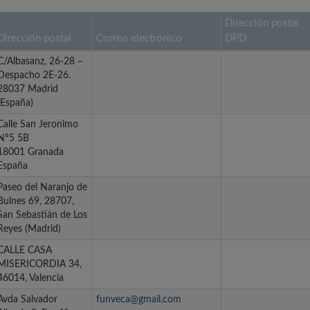
Dirección postal
Dirección postal
Correo electrónico
DPD
C/Albasanz, 26-28 –
Despacho 2E-26.
28037 Madrid
(España)
Calle San Jeronimo
Nº5 5B
18001 Granada
España
Paseo del Naranjo de
Bulnes 69, 28707,
San Sebastián de Los
Reyes (Madrid)
CALLE CASA
MISERICORDIA 34,
46014, Valencia
Avda Salvador
funveca@gmail.com