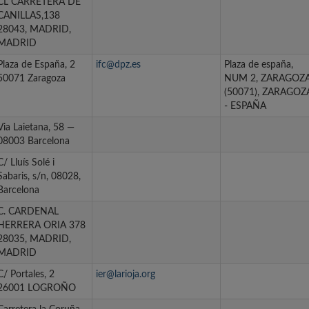
CL CARRETERA DE
CANILLAS,138
28043, MADRID,
MADRID
Plaza de España, 2
ifc@dpz.es
Plaza de españa,
50071 Zaragoza
NUM 2, ZARAGOZ
(50071), ZARAGOZ
- ESPAÑA
Via Laietana, 58 —
08003 Barcelona
C/ Lluís Solé i
Sabaris, s/n, 08028,
Barcelona
C. CARDENAL
HERRERA ORIA 378
28035, MADRID,
MADRID
C/ Portales, 2
ier@larioja.org
26001 LOGROÑO