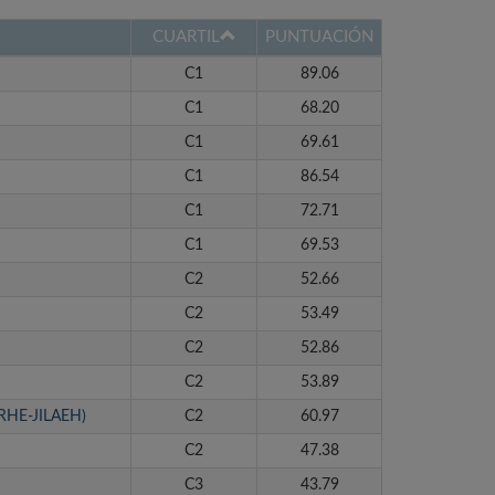
CUARTIL
PUNTUACIÓN
C1
89.06
C1
68.20
C1
69.61
C1
86.54
C1
72.71
C1
69.53
C2
52.66
C2
53.49
C2
52.86
C2
53.89
 (RHE-JILAEH)
C2
60.97
C2
47.38
C3
43.79