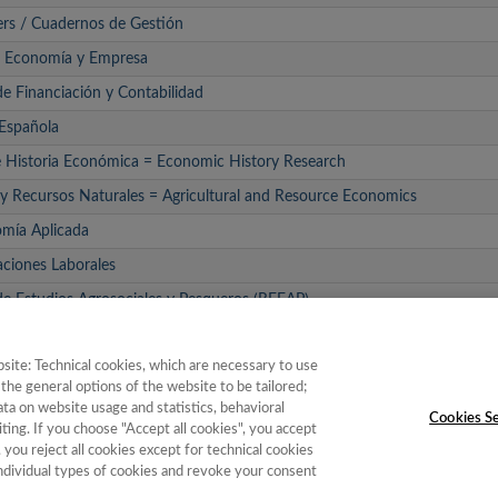
rs / Cuadernos de Gestión
al. Economía y Empresa
de Financiación y Contabilidad
 Española
e Historia Económica = Economic History Research
y Recursos Naturales = Agricultural and Resource Economics
omía Aplicada
ciones Laborales
de Estudios Agrosociales y Pesqueros (REEAP)
rísticas
site: Technical cookies, which are necessary to use
os Andaluces
the general options of the website to be tailored;
a on website usage and statistics, behavioral
Cookies Se
ting. If you choose "Accept all cookies", you accept
, you reject all cookies except for technical cookies
individual types of cookies and revoke your consent
e Instituciones
|
Política de Cookies
|
Política de calidad
|
Aviso Legal y Po