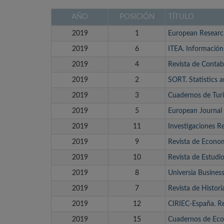
AÑO
POSICIÓN
TÍTULO
2019
1
European Resear
2019
6
ITEA. Información
2019
4
Revista de Contab
2019
2
SORT. Statistics 
2019
3
Cuadernos de Tur
2019
5
European Journal
2019
11
Investigaciones R
2019
9
Revista de Econo
2019
10
Revista de Estudi
2019
8
Universia Busines
2019
7
Revista de Histor
2019
12
CIRIEC-España. Re
2019
15
Cuadernos de Ec