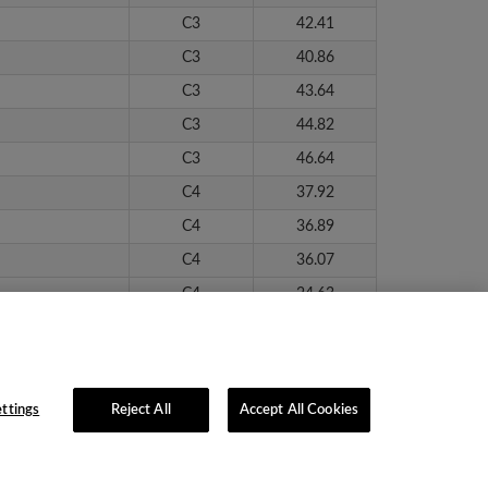
C3
42.41
C3
40.86
C3
43.64
C3
44.82
C3
46.64
C4
37.92
C4
36.89
C4
36.07
C4
24.63
C4
32.77
C4
28.47
ttings
Reject All
Accept All Cookies
lítica de Privacidad