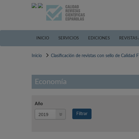
Pasar
al
contenido
principal
INICIO
SERVICIOS
EDICIONES
REVISTAS
Inicio
Clasificación de revistas con sello de Calidad
Economía
Año
Año
Filtrar
Año