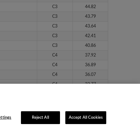
C3
44.82
C3
43.79
C3
43.64
C3
42.41
C3
40.86
C4
37.92
C4
36.89
C4
36.07
C4
32.77
C4
28.47
C4
24.63
ttings
Reject All
Accept All Cookies
lítica de Privacidad