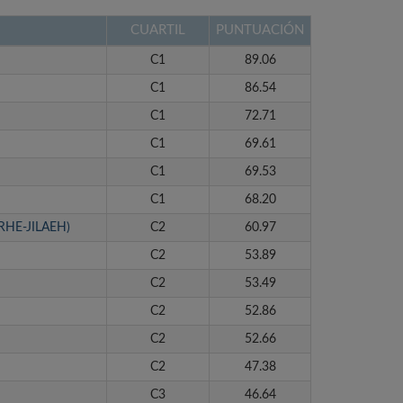
CUARTIL
PUNTUACIÓN
C1
89.06
C1
86.54
C1
72.71
C1
69.61
C1
69.53
C1
68.20
 (RHE-JILAEH)
C2
60.97
C2
53.89
C2
53.49
C2
52.86
C2
52.66
C2
47.38
C3
46.64