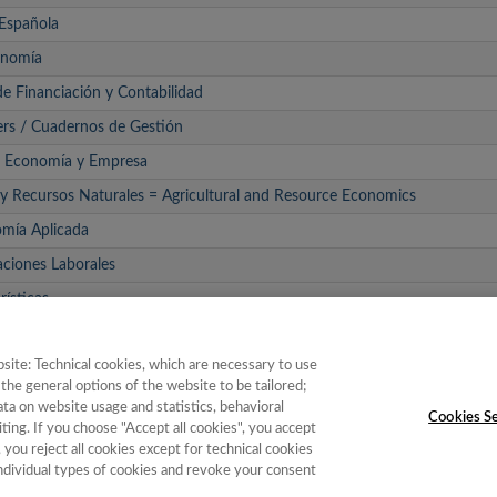
 Española
onomía
de Financiación y Contabilidad
rs / Cuadernos de Gestión
al. Economía y Empresa
y Recursos Naturales = Agricultural and Resource Economics
omía Aplicada
ciones Laborales
rísticas
os Andaluces
site: Technical cookies, which are necessary to use
de Estudios Agrosociales y Pesqueros (REEAP)
the general options of the website to be tailored;
a on website usage and statistics, behavioral
Cookies Se
ting. If you choose "Accept all cookies", you accept
, you reject all cookies except for technical cookies
individual types of cookies and revoke your consent
e Instituciones
|
Política de Cookies
|
Política de calidad
|
Aviso Legal y Po