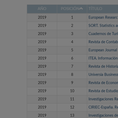
AÑO
POSICIÓN
TÍTULO
2019
1
European Resear
2019
2
SORT. Statistics 
2019
3
Cuadernos de Tur
2019
4
Revista de Contab
2019
5
European Journal
2019
6
ITEA. Información
2019
7
Revista de Histor
2019
8
Universia Busines
2019
9
Revista de Econo
2019
10
Revista de Estudi
2019
11
Investigaciones R
2019
12
CIRIEC-España. Re
2019
13
Investigaciones d