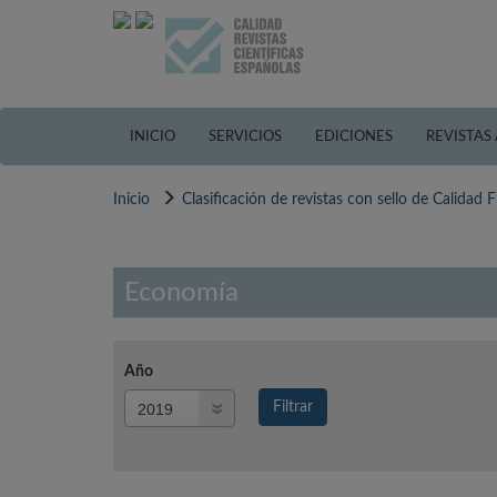
Pasar
al
contenido
principal
INICIO
SERVICIOS
EDICIONES
REVISTAS
Inicio
Clasificación de revistas con sello de Calidad
Economía
Año
Año
Filtrar
Año