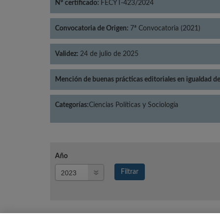
Nº certificado:
FECYT-423/2024
Convocatoria de Origen:
7ª Convocatoria (2021)
Validez:
24 de julio de 2025
Mención de buenas prácticas editoriales en igualdad d
Categorías:
Ciencias Políticas y Sociología
Año
Año
Filtrar
Año