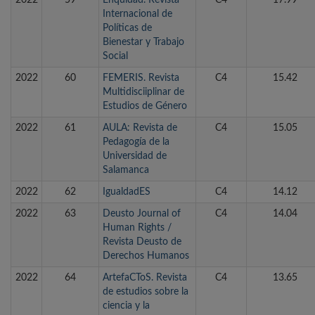
2022
59
Ehquidad. Revista
C4
17.99
Internacional de
Políticas de
Bienestar y Trabajo
Social
2022
60
FEMERIS. Revista
C4
15.42
Multidisciiplinar de
Estudios de Género
2022
61
AULA: Revista de
C4
15.05
Pedagogía de la
Universidad de
Salamanca
2022
62
IgualdadES
C4
14.12
2022
63
Deusto Journal of
C4
14.04
Human Rights /
Revista Deusto de
Derechos Humanos
2022
64
ArtefaCToS. Revista
C4
13.65
de estudios sobre la
ciencia y la