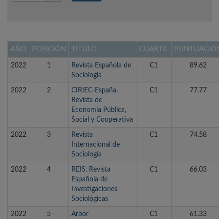
Año
AÑO
POSICIÓN
TÍTULO
CUARTIL
PUNTUACIÓ
2022
1
Revista Española de
C1
89.62
Sociología
2022
2
CIRIEC-España.
C1
77.77
Revista de
Economía Pública,
Social y Cooperativa
2022
3
Revista
C1
74.58
Internacional de
Sociología
2022
4
REIS. Revista
C1
66.03
Española de
Investigaciones
Sociológicas
2022
5
Arbor
C1
61.33