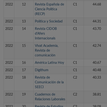
2022
12
Revista Española de
C1
44.68
Ciencia Política
(RECP)
2022
13
Política y Sociedad
C1
44.31
2022
14
Revista CIDOB
C1
43.70
d'Afers
Internacionals
2022
15
Vivat Academia,
C1
42.74
Revista de
comunicación
2022
16
América Latina Hoy
C1
40.67
2022
17
Digithum
C1
40.48
2022
18
Revista de
C2
40.33
Comunicación de la
SEECI
2022
19
Cuadernos de
C2
38.81
Relaciones Laborales
2022
20
Revista de Estudios
C2
38.09