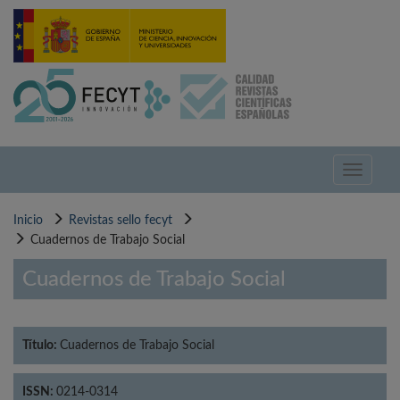
Pasar
al
contenido
principal
Toggle
navigati
Inicio
Revistas sello fecyt
Cuadernos de Trabajo Social
Cuadernos de Trabajo Social
Título:
Cuadernos de Trabajo Social
ISSN:
0214-0314