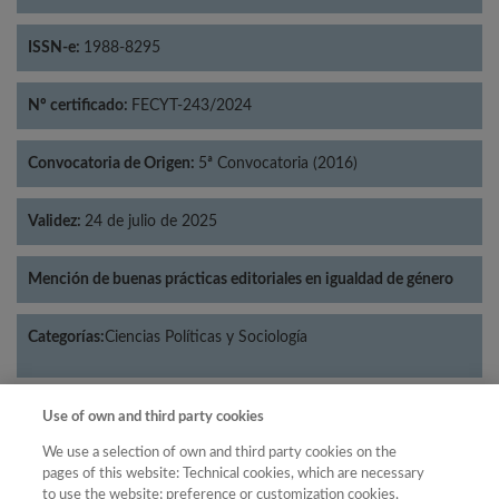
ISSN-e:
1988-8295
Nº certificado:
FECYT-243/2024
Convocatoria de Origen:
5ª Convocatoria (2016)
Validez:
24 de julio de 2025
Mención de buenas prácticas editoriales en igualdad de género
Categorías:
Ciencias Políticas y Sociología
Use of own and third party cookies
Año
We use a selection of own and third party cookies on the
pages of this website: Technical cookies, which are necessary
Año
Filtrar
to use the website; preference or customization cookies,