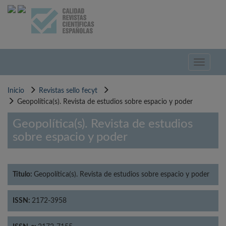
Pasar
al
contenido
principal
Toggle
navigati
Inicio
Revistas sello fecyt
Geopolítica(s). Revista de estudios sobre espacio y poder
Geopolítica(s). Revista de estudios
sobre espacio y poder
Título:
Geopolítica(s). Revista de estudios sobre espacio y poder
ISSN:
2172-3958