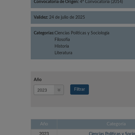
Convocatoria de Origen:
4ª Convocatoria (2014)
Validez:
24 de julio de 2025
Categorías:
Ciencias Políticas y Sociología
Filosofía
Historia
Literatura
Año
Año
Filtrar
Año
Año
Categoría
2023
Ciencias Políticas y Socio