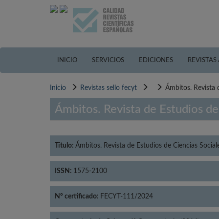
Pasar
al
contenido
principal
INICIO
SERVICIOS
EDICIONES
REVISTAS
Inicio
Revistas sello fecyt
Ámbitos. Revista 
Ámbitos. Revista de Estudios d
Título:
Ámbitos. Revista de Estudios de Ciencias Soci
ISSN:
1575-2100
Nº certificado:
FECYT-111/2024