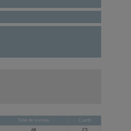
Total de revistas
Cuartil
68
C3