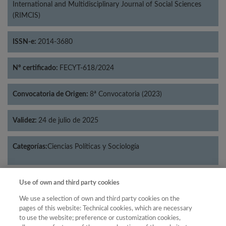
International and Multidisciplinary Journal of Social Sciences
(RIMCIS)
ISSN-e:
2014-3680
Nº certificado:
FECYT-618/2024
Convocatoria de Origen:
8ª Convocatoria (2023)
Validez:
24 de julio de 2025
Categorías:
Ciencias Políticas y Sociología
Use of own and third party cookies
Año
We use a selection of own and third party cookies on the
pages of this website: Technical cookies, which are necessary
Año
Filtrar
to use the website; preference or customization cookies,