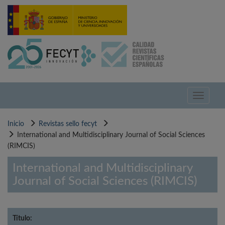
Pasar
al
contenido
principal
Toggle
navigati
Inicio
Revistas sello fecyt
International and Multidisciplinary Journal of Social Sciences
(RIMCIS)
International and Multidisciplinary
Journal of Social Sciences (RIMCIS)
Título: