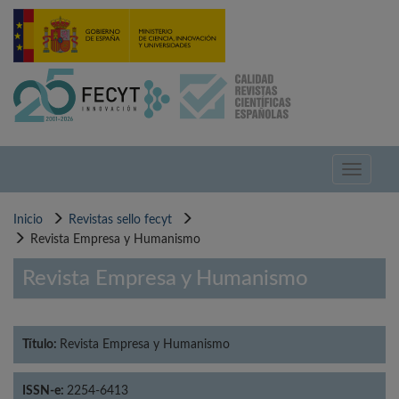
Pasar
al
contenido
principal
Toggle
navigati
Inicio
Revistas sello fecyt
Revista Empresa y Humanismo
Revista Empresa y Humanismo
Título:
Revista Empresa y Humanismo
ISSN-e:
2254-6413