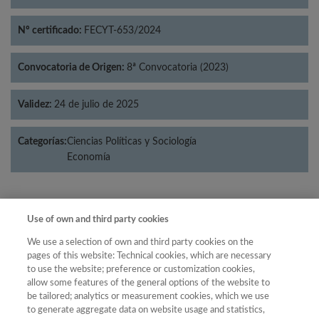
Nº certificado:
FECYT-653/2024
Convocatoria de Origen:
8ª Convocatoria (2023)
Validez:
24 de julio de 2025
Categorías:
Ciencias Políticas y Sociología
Economía
Use of own and third party cookies
Año
Año
We use a selection of own and third party cookies on the
Filtrar
pages of this website: Technical cookies, which are necessary
Año
to use the website; preference or customization cookies,
allow some features of the general options of the website to
be tailored; analytics or measurement cookies, which we use
to generate aggregate data on website usage and statistics,