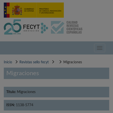
Pasar
al
contenido
principal
Toggle
navigati
Inicio
Revistas sello fecyt
Migraciones
Migraciones
Título:
Migraciones
ISSN:
1138-5774