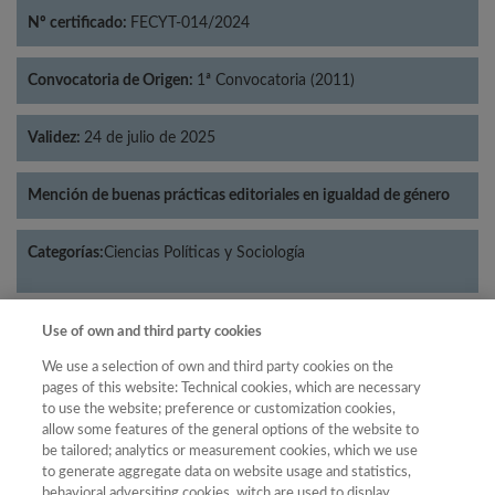
Nº certificado:
FECYT-014/2024
Convocatoria de Origen:
1ª Convocatoria (2011)
Validez:
24 de julio de 2025
Mención de buenas prácticas editoriales en igualdad de género
Categorías:
Ciencias Políticas y Sociología
Use of own and third party cookies
Año
We use a selection of own and third party cookies on the
pages of this website: Technical cookies, which are necessary
Año
Filtrar
to use the website; preference or customization cookies,
allow some features of the general options of the website to
Año
be tailored; analytics or measurement cookies, which we use
to generate aggregate data on website usage and statistics,
behavioral adversiting cookies, witch are used to display