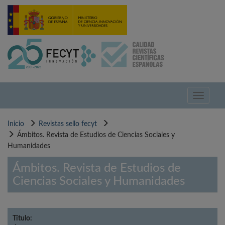
Pasar
al
contenido
principal
Toggle
navigati
Inicio
Revistas sello fecyt
Ámbitos. Revista de Estudios de Ciencias Sociales y
Humanidades
Ámbitos. Revista de Estudios de
Ciencias Sociales y Humanidades
Título: