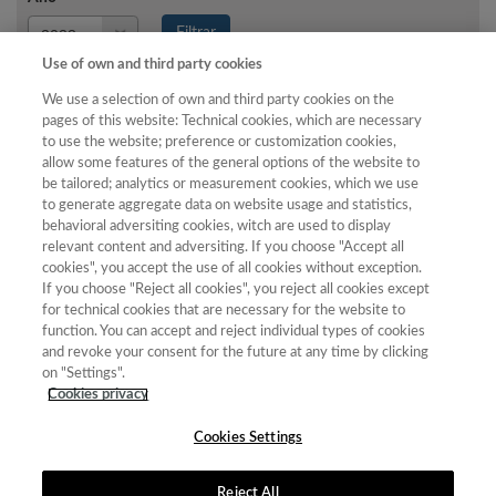
Año
Filtrar
Año
Use of own and third party cookies
We use a selection of own and third party cookies on the
pages of this website: Technical cookies, which are necessary
to use the website; preference or customization cookies,
Total
allow some features of the general options of the website to
de
be tailored; analytics or measurement cookies, which we use
to generate aggregate data on website usage and statistics,
Año
Categoría
Puntuación
Posición
revistas
Cuartil
behavioral adversiting cookies, witch are used to display
2023
Ciencias
29.01
42
68
C3
relevant content and adversiting. If you choose "Accept all
Políticas y
cookies", you accept the use of all cookies without exception.
If you choose "Reject all cookies", you reject all cookies except
Sociología
for technical cookies that are necessary for the website to
2023
Filosofía
43.07
15
36
C2
function. You can accept and reject individual types of cookies
and revoke your consent for the future at any time by clicking
2023
Historia
36.82
46
96
C2
on "Settings".
2023
Literatura
37.10
27
86
C2
Cookies privacy
Cookies Settings
Reject All