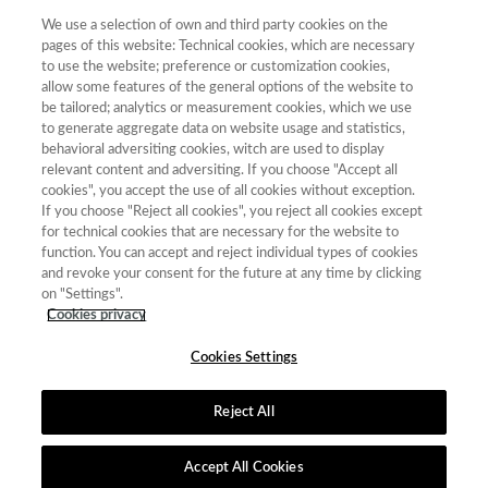
We use a selection of own and third party cookies on the
pages of this website: Technical cookies, which are necessary
to use the website; preference or customization cookies,
Total
allow some features of the general options of the website to
Puntuación
de
be tailored; analytics or measurement cookies, which we use
to generate aggregate data on website usage and statistics,
Año
Categoría
Posición
revistas
Cuartil
behavioral adversiting cookies, witch are used to display
2023
Ciencias
29.01
42
68
C3
relevant content and adversiting. If you choose "Accept all
Políticas y
cookies", you accept the use of all cookies without exception.
If you choose "Reject all cookies", you reject all cookies except
Sociología
for technical cookies that are necessary for the website to
2023
Historia
36.82
46
96
C2
function. You can accept and reject individual types of cookies
and revoke your consent for the future at any time by clicking
2023
Literatura
37.10
27
86
C2
on "Settings".
2023
Filosofía
43.07
15
36
C2
Cookies privacy
Cookies Settings
Reject All
Contacto
|
Tabla de Instituciones
|
Política de Cookies
|
Política de
calidad
|
Aviso Legal y Política de Privacidad
Accept All Cookies