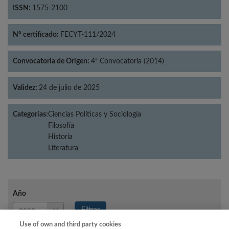
ISSN:
1575-2100
Nº certificado:
FECYT-111/2024
Convocatoria de Origen:
4ª Convocatoria (2014)
Validez:
24 de julio de 2025
Categorías:
Ciencias Políticas y Sociología
Filosofía
Historia
Literatura
Año
Año
Filtrar
Año
Use of own and third party cookies