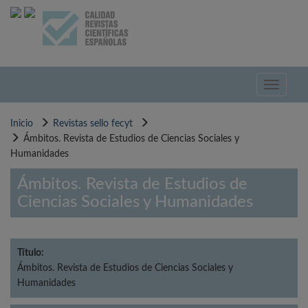
Pasar
al
contenido
principal
Toggle
navigati
Inicio
Revistas sello fecyt
Ámbitos. Revista de Estudios de Ciencias Sociales y
Humanidades
Ámbitos. Revista de Estudios de
Ciencias Sociales y Humanidades
Título:
Ámbitos. Revista de Estudios de Ciencias Sociales y
Humanidades