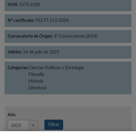
ISSN:
1575-2100
Nº certificado:
FECYT-111/2024
Convocatoria de Origen:
4ª Convocatoria (2014)
Validez:
24 de julio de 2025
Categorías:
Ciencias Políticas y Sociología
Filosofía
Historia
Literatura
Año
Año
Filtrar
Año