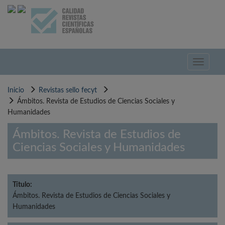
Pasar
al
contenido
principal
Toggle
navigati
Inicio
Revistas sello fecyt
Ámbitos. Revista de Estudios de Ciencias Sociales y
Humanidades
Ámbitos. Revista de Estudios de
Ciencias Sociales y Humanidades
Título:
Ámbitos. Revista de Estudios de Ciencias Sociales y
Humanidades