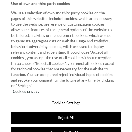
Use of own and third party cookies
We use a selection of own and third party cookies on the
pages of this website: Technical cookies, which are necessary
Total
to use the website; preference or customization cookies,
de
allow some features of the general options of the website to
revistas
be tailored; analytics or measurement cookies, which we use
to generate aggregate data on website usage and statistics,
Año
Categoría
Puntuación
Posición
Cuartil
behavioral adversiting cookies, witch are used to display
2023
Filosofía
43.07
15
36
C2
relevant content and adversiting. If you choose "Accept all
cookies", you accept the use of all cookies without exception.
2023
Ciencias
29.01
42
68
C3
If you choose "Reject all cookies", you reject all cookies except
Políticas y
for technical cookies that are necessary for the website to
Sociología
function. You can accept and reject individual types of cookies
and revoke your consent for the future at any time by clicking
2023
Literatura
37.10
27
86
C2
on "Settings".
2023
Historia
36.82
46
96
C2
Cookies privacy
Cookies Settings
Reject All
Contacto
|
Tabla de Instituciones
|
Política de Cookies
|
Política de
calidad
|
Aviso Legal y Política de Privacidad