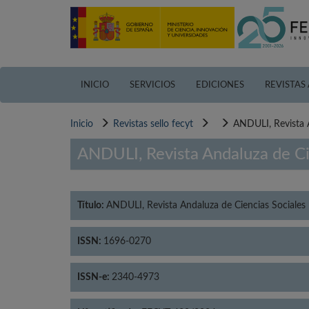
Pasar
al
contenido
principal
INICIO
SERVICIOS
EDICIONES
REVISTAS
Inicio
Revistas sello fecyt
ANDULI, Revista A
ANDULI, Revista Andaluza de Ci
Título:
ANDULI, Revista Andaluza de Ciencias Sociales
ISSN:
1696-0270
ISSN-e:
2340-4973