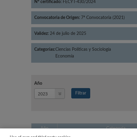
Nº certificado:
FECYT-430/2024
Convocatoria de Origen:
7ª Convocatoria (2021)
Validez:
24 de julio de 2025
Categorías:
Ciencias Políticas y Sociología
Economía
Año
Año
Filtrar
Año
Año
Categoría