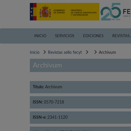
Pasar
al
contenido
principal
INICIO
SERVICIOS
EDICIONES
REVISTAS
Inicio
Revistas sello fecyt
Archivum
Archivum
Título:
Archivum
ISSN:
0570-7218
ISSN-e:
2341-1120