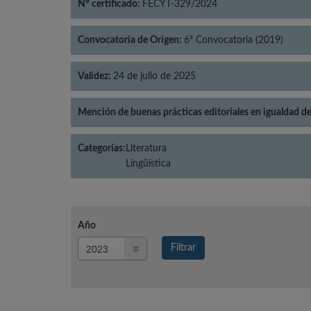
Nº certificado:
FECYT-329/2024
Convocatoria de Origen:
6ª Convocatoria (2019)
Validez:
24 de julio de 2025
Mención de buenas prácticas editoriales en igualdad d
Categorías:
Literatura
Lingüística
Año
Año
Filtrar
Año