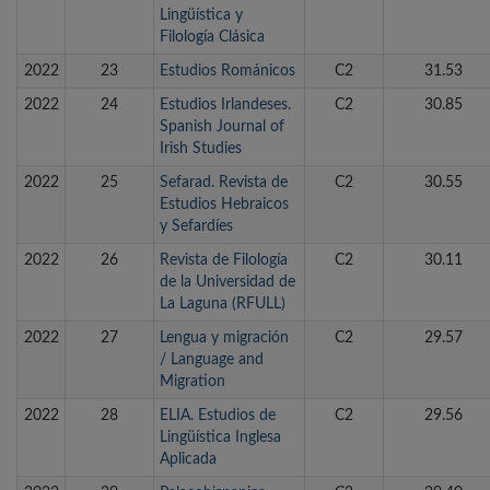
Lingüística y
Filología Clásica
2022
23
Estudios Románicos
C2
31.53
2022
24
Estudios Irlandeses.
C2
30.85
Spanish Journal of
Irish Studies
2022
25
Sefarad. Revista de
C2
30.55
Estudios Hebraicos
y Sefardíes
2022
26
Revista de Filología
C2
30.11
de la Universidad de
La Laguna (RFULL)
2022
27
Lengua y migración
C2
29.57
/ Language and
Migration
2022
28
ELIA. Estudios de
C2
29.56
Lingüística Inglesa
Aplicada