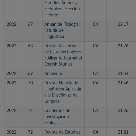
Estudios Árabes y
Hebraicos. Sección
Hebreo
2022
67
Anuari de Filologia.
C4
22.17
Estudis de
Lingüística
2022
68
Revista Alicantina
C4
21.76
de Estudios Ingleses
/ Alicante Journal of
English Studies
2022
69
Archivum
C4
21.54
2022
70
Revista Nebrija de
C4
21.46
Lingüística Aplicada
a la Enseñanza de
Lenguas
2022
71
Cuadernos de
C4
21.26
Investigación
Filológica
2022
72
Revista de Estudios
C4
21.21