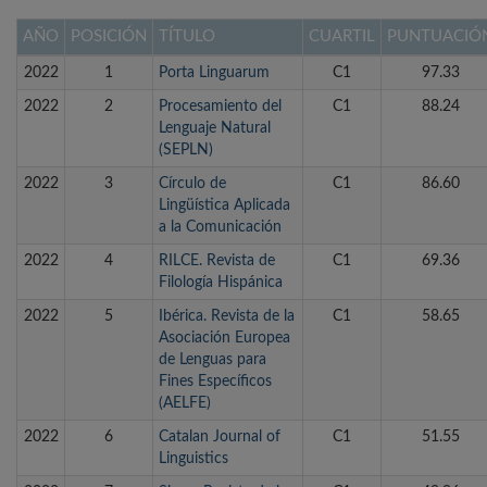
AÑO
POSICIÓN
TÍTULO
CUARTIL
PUNTUACIÓ
2022
1
Porta Linguarum
C1
97.33
2022
2
Procesamiento del
C1
88.24
Lenguaje Natural
(SEPLN)
2022
3
Círculo de
C1
86.60
Lingüística Aplicada
a la Comunicación
2022
4
RILCE. Revista de
C1
69.36
Filología Hispánica
2022
5
Ibérica. Revista de la
C1
58.65
Asociación Europea
de Lenguas para
Fines Específicos
(AELFE)
2022
6
Catalan Journal of
C1
51.55
Linguistics