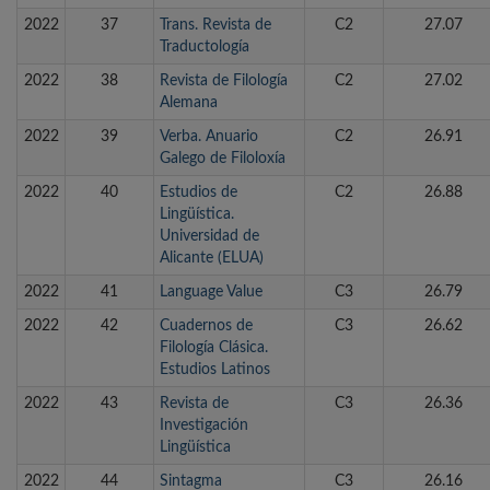
2022
37
Trans. Revista de
C2
27.07
Traductología
2022
38
Revista de Filología
C2
27.02
Alemana
2022
39
Verba. Anuario
C2
26.91
Galego de Filoloxía
2022
40
Estudios de
C2
26.88
Lingüística.
Universidad de
Alicante (ELUA)
2022
41
Language Value
C3
26.79
2022
42
Cuadernos de
C3
26.62
Filología Clásica.
Estudios Latinos
2022
43
Revista de
C3
26.36
Investigación
Lingüística
2022
44
Sintagma
C3
26.16