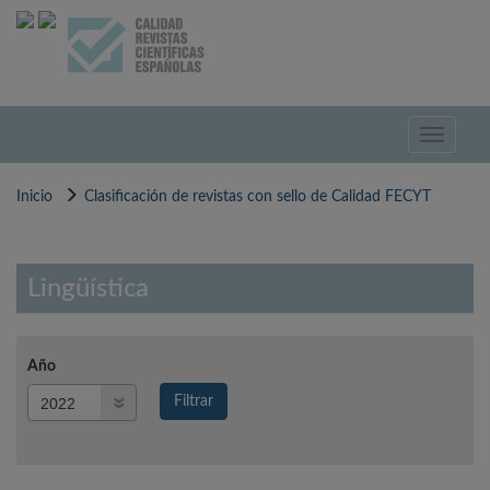
Pasar
al
contenido
principal
Toggle
navigati
Inicio
Clasificación de revistas con sello de Calidad FECYT
Lingüística
Año
Año
Filtrar
Año