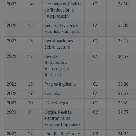
2022
14
Hermeneus. Revista
C1
37.10
de Traducción e
Interpretación
2022
15
Çédille, Revista de
C1
35.83
Estudios Franceses
2022
16
Investigaciones
C1
35.17
Sobre Lectura
2022
17
Revista
C1
34.57
Tradumàtica:
Tecnologies de la
Traducció
2022
18
Pragmalingüística
C1
33.86
2022
19
Sendebar
C1
33.57
2022
20
Dialectología
C1
33.53
2022
21
Ogigia. Revista
C2
32.27
electrónica de
estudios hispánicos
2022
22
Emerita. Revista de
C2
31.94