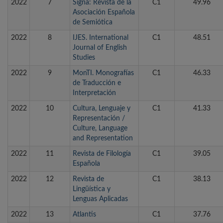
2022
7
Signa: Revista de la
C1
49.96
Asociación Española
de Semiótica
2022
8
IJES. International
C1
48.51
Journal of English
Studies
2022
9
MonTI. Monografías
C1
46.33
de Traducción e
Interpretación
2022
10
Cultura, Lenguaje y
C1
41.33
Representación /
Culture, Language
and Representation
2022
11
Revista de Filología
C1
39.05
Española
2022
12
Revista de
C1
38.13
Lingüística y
Lenguas Aplicadas
2022
13
Atlantis
C1
37.76