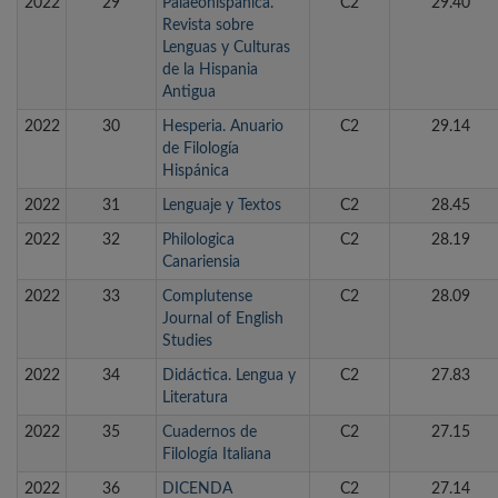
2022
29
Palaeohispanica.
C2
29.40
Revista sobre
Lenguas y Culturas
de la Hispania
Antigua
2022
30
Hesperia. Anuario
C2
29.14
de Filología
Hispánica
2022
31
Lenguaje y Textos
C2
28.45
2022
32
Philologica
C2
28.19
Canariensia
2022
33
Complutense
C2
28.09
Journal of English
Studies
2022
34
Didáctica. Lengua y
C2
27.83
Literatura
2022
35
Cuadernos de
C2
27.15
Filología Italiana
2022
36
DICENDA
C2
27.14