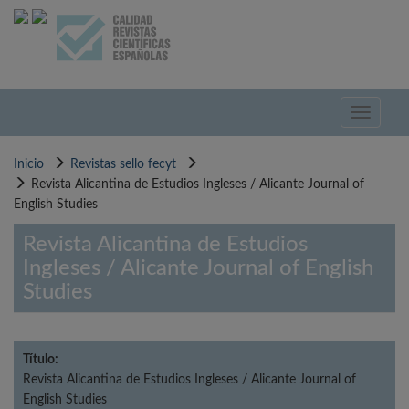
Pasar
al
contenido
principal
Toggle
navigati
Inicio
Revistas sello fecyt
Revista Alicantina de Estudios Ingleses / Alicante Journal of
English Studies
Revista Alicantina de Estudios
Ingleses / Alicante Journal of English
Studies
Título:
Revista Alicantina de Estudios Ingleses / Alicante Journal of
English Studies