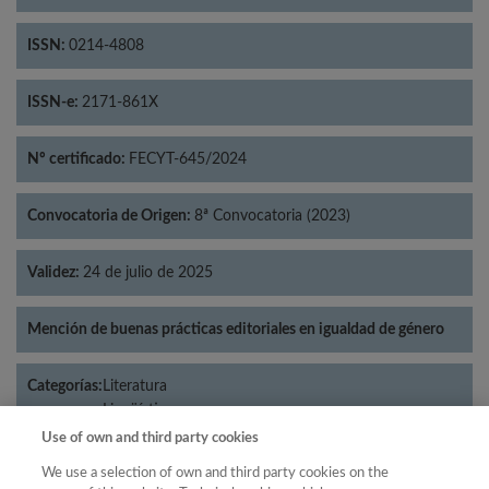
ISSN:
0214-4808
ISSN-e:
2171-861X
Nº certificado:
FECYT-645/2024
Convocatoria de Origen:
8ª Convocatoria (2023)
Validez:
24 de julio de 2025
Mención de buenas prácticas editoriales en igualdad de género
Categorías:
Literatura
Lingüística
Use of own and third party cookies
We use a selection of own and third party cookies on the