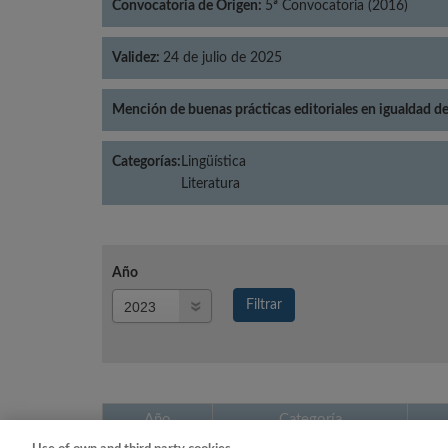
Convocatoria de Origen:
5ª Convocatoria (2016)
Validez:
24 de julio de 2025
Mención de buenas prácticas editoriales en igualdad d
Categorías:
Lingüística
Literatura
Año
Año
Filtrar
Año
Año
Categoría