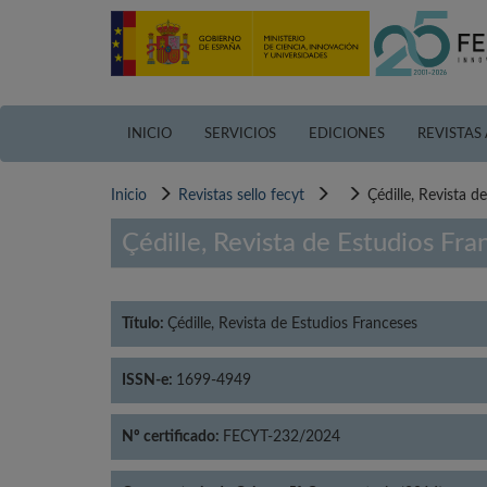
Pasar
al
contenido
principal
INICIO
SERVICIOS
EDICIONES
REVISTAS
Inicio
Revistas sello fecyt
Çédille, Revista d
Çédille, Revista de Estudios Fra
Título:
Çédille, Revista de Estudios Franceses
ISSN-e:
1699-4949
Nº certificado:
FECYT-232/2024