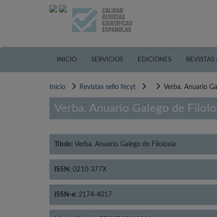
Pasar
al
contenido
principal
INICIO
SERVICIOS
EDICIONES
REVISTAS
Inicio
Revistas sello fecyt
Verba. Anuario Ga
Verba. Anuario Galego de Filolo
Título:
Verba. Anuario Galego de Filoloxía
ISSN:
0210-377X
ISSN-e:
2174-4017