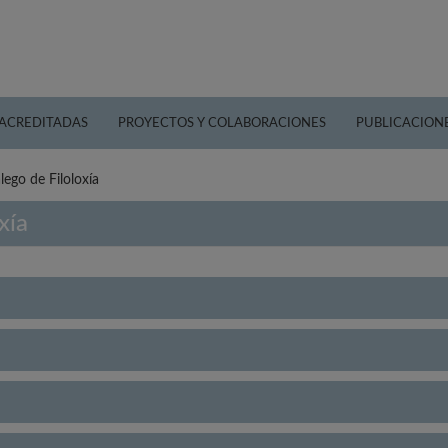
 ACREDITADAS
PROYECTOS Y COLABORACIONES
PUBLICACION
lego de Filoloxía
xía