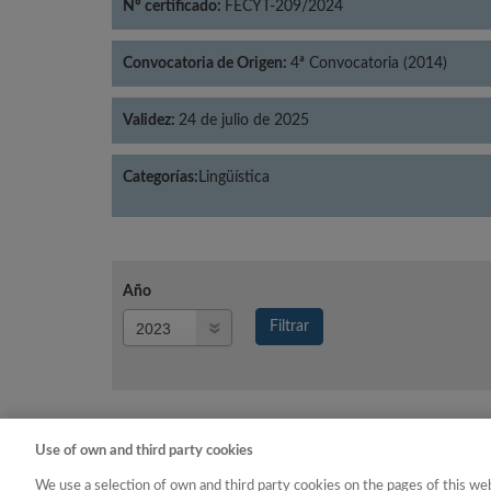
Nº certificado:
FECYT-209/2024
Convocatoria de Origen:
4ª Convocatoria (2014)
Validez:
24 de julio de 2025
Categorías:
Lingüística
Año
Año
Filtrar
Año
Use of own and third party cookies
Año
Categoría
We use a selection of own and third party cookies on the pages of this web
2023
Lingüística