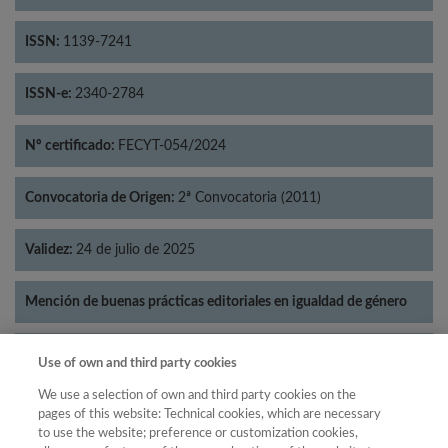
ISSN:
1139-7241
ISSN-e:
2340-2784
Nº certificado:
FECYT-054/2024
Convocatoria de Origen:
2ª Convocatoria (2011)
Validez:
24 de julio de 2025
Mención de buenas prácticas editoriales en igualdad de género
Categorías:
Lingüística
Use of own and third party cookies
We use a selection of own and third party cookies on the
pages of this website: Technical cookies, which are necessary
to use the website; preference or customization cookies,