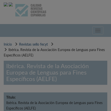
Pasar
al
contenido
principal
Toggle
navigati
Inicio
Revistas sello fecyt
Ibérica. Revista de la Asociación Europea de Lenguas para Fines
Específicos (AELFE)
Ibérica. Revista de la Asociación
Europea de Lenguas para Fines
Específicos (AELFE)
Título:
Ibérica. Revista de la Asociación Europea de Lenguas para Fines
Específicos (AELFE)