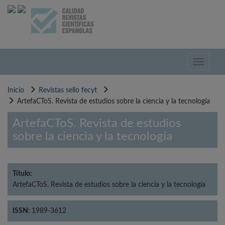
Pasar
al
contenido
principal
Toggle
navigati
Inicio
Revistas sello fecyt
ArtefaCToS. Revista de estudios sobre la ciencia y la tecnología
ArtefaCToS. Revista de estudios
sobre la ciencia y la tecnología
Título:
ArtefaCToS. Revista de estudios sobre la ciencia y la tecnología
ISSN:
1989-3612