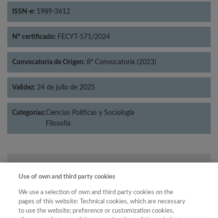
ISSN-e:
1989-3612
Nº certificado:
FECYT-571/2024
Convocatoria de Origen:
8ª Convocatoria (2023)
Validez:
24 de julio de 2025
Categorías:
Ciencias Políticas y Sociología
Filosofía
Año
Use of own and third party cookies
Año
Filtrar
We use a selection of own and third party cookies on the
Año
pages of this website: Technical cookies, which are necessary
to use the website; preference or customization cookies,