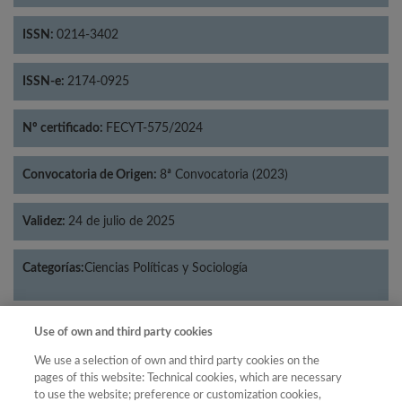
ISSN:
0214-3402
ISSN-e:
2174-0925
Nº certificado:
FECYT-575/2024
Convocatoria de Origen:
8ª Convocatoria (2023)
Validez:
24 de julio de 2025
Categorías:
Ciencias Políticas y Sociología
Use of own and third party cookies
Año
We use a selection of own and third party cookies on the
pages of this website: Technical cookies, which are necessary
Año
Filtrar
to use the website; preference or customization cookies,