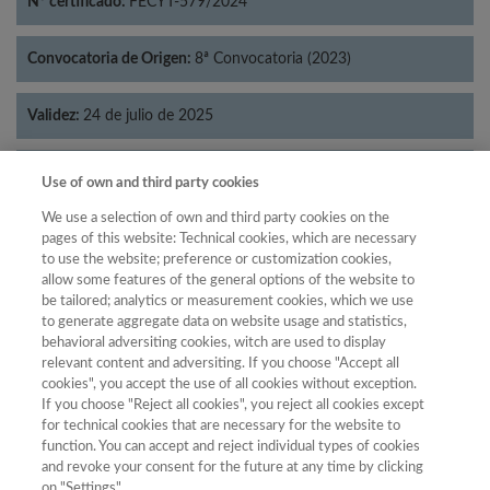
Nº certificado:
FECYT-579/2024
Convocatoria de Origen:
8ª Convocatoria (2023)
Validez:
24 de julio de 2025
Categorías:
Lingüística
Use of own and third party cookies
We use a selection of own and third party cookies on the
pages of this website: Technical cookies, which are necessary
to use the website; preference or customization cookies,
allow some features of the general options of the website to
Año
be tailored; analytics or measurement cookies, which we use
Año
Filtrar
to generate aggregate data on website usage and statistics,
behavioral adversiting cookies, witch are used to display
Año
relevant content and adversiting. If you choose "Accept all
cookies", you accept the use of all cookies without exception.
If you choose "Reject all cookies", you reject all cookies except
for technical cookies that are necessary for the website to
Total de
function. You can accept and reject individual types of cookies
and revoke your consent for the future at any time by clicking
Año
Categoría
Puntuación
Posición
revistas
Cuartil
on "Settings".