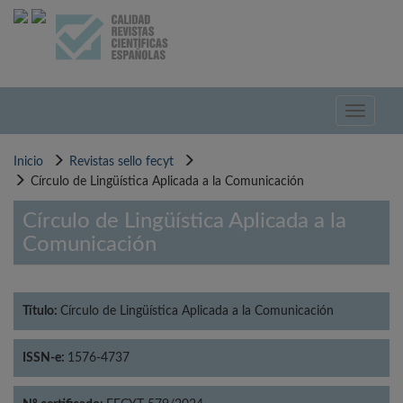
Pasar
al
contenido
principal
Toggle
navigati
Inicio
Revistas sello fecyt
Círculo de Lingüística Aplicada a la Comunicación
Círculo de Lingüística Aplicada a la
Comunicación
Título:
Círculo de Lingüística Aplicada a la Comunicación
ISSN-e:
1576-4737