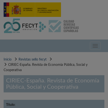
Pasar
al
contenido
principal
Toggle
navigati
Inicio
Revistas sello fecyt
CIRIEC-España. Revista de Economía Pública, Social y
Cooperativa
CIRIEC-España. Revista de Economía
Pública, Social y Cooperativa
Título: