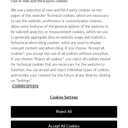
Use of own and third party cookies
Año
Año
We use a selection of own and third party cookies on the
Filtrar
pages of this website: Technical cookies, which are necessary
Año
to use the website; preference or customization cookies,
allow some features of the general options of the website to
be tailored; analytics or measurement cookies, which we use
to generate aggregate data on website usage and statistics,
behavioral adversiting cookies, witch are used to display
Total
relevant content and adversiting. If you choose "Accept all
Año
de
cookies", you accept the use of all cookies without exception.
Categoría
Puntuación
Posición
revistas
Cuartil
If you choose "Reject all cookies", you reject all cookies except
for technical cookies that are necessary for the website to
2023
Ciencias
85.84
2
68
C1
function. You can accept and reject individual types of cookies
Políticas y
and revoke your consent for the future at any time by clicking
Sociología
on "Settings".
2023
Economía
46.81
7
36
C1
Cookies privacy
Cookies Settings
Reject All
Contacto
|
Tabla de Instituciones
|
Política de Cookies
|
Política de
calidad
|
Aviso Legal y Política de Privacidad
Accept All Cookies