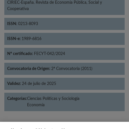
CIRIEC-España. Revista de Economía Pública, Social y
Cooperativa
ISSN:
0213-8093
ISSN-e:
1989-6816
Nº certificado:
FECYT-042/2024
Convocatoria de Origen:
2ª Convocatoria (2011)
Validez:
24 de julio de 2025
Categorías:
Ciencias Políticas y Sociología
Economía