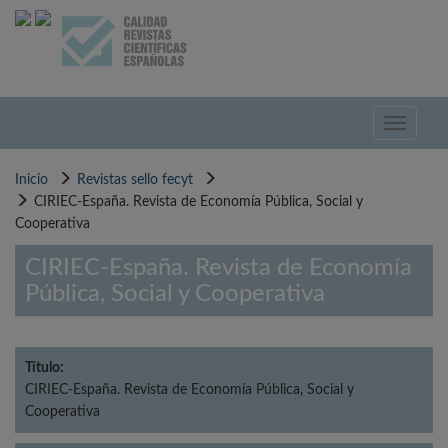
Pasar
al
contenido
principal
Toggle
navigati
Inicio
Revistas sello fecyt
CIRIEC-España. Revista de Economía Pública, Social y
Cooperativa
CIRIEC-España. Revista de Economía
Pública, Social y Cooperativa
Título:
CIRIEC-España. Revista de Economía Pública, Social y
Cooperativa