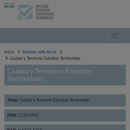
Pasar
al
contenido
principal
Toggle
navigati
Inicio
Revistas sello fecyt
Ciudad y Territorio Estudios Territoriales
Ciudad y Territorio Estudios
Territoriales
Título:
Ciudad y Territorio Estudios Territoriales
ISSN:
1133-4762